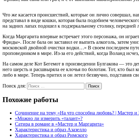
Что же касается происшествий, которые он лично совершал, нап
представал в виде кошки, которая была подобием человеческог
на задних лапах подошел к подзеркальному столику, передней 
Когда Маргарита впервые встречает этого персонажа, он играе
Фриды». После бала он заставил ее выпить алкоголь, затем ун
московской двойной очистки водки…» В своем последнем путе
проповедником в мире. Из-за его действий, когда Воланд исче
На самом деле Кот Бегемот в произведении Булгакова — это де
него шерсть и расшвыряла ее клочья по болотам. Тот, кто был
либо в мире. Теперь притих и он летел беззвучно, подставив 
Поиск для:
Поиск
Похожие работы
Сочинение на тему «На что способна любовь? | Мастер и
«Можно ли измерить «талант»?
Сатира в романе в «Мастер и Маргарита»
Характеристика и образ Азазелло
Характеристика и образ Римского