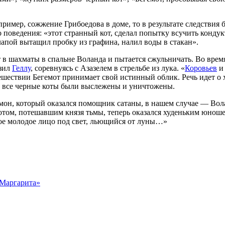
ример, сожжение Грибоедова в доме, то в результате следствия 
о поведения: «этот странный кот, сделал попытку всучить конду
лапой вытащил пробку из графина, налил воды в стакан».
т в шахматы в спальне Воланда и пытается сжульничать. Во время
изил
Геллу
, соревнуясь с Азазелем в стрельбе из лука. «
Коровьев
и 
шествии Бегемот принимает свой истинный облик. Речь идет о 
з, все черные коты были выслежены и уничтожены.
мон, который оказался помощник сатаны, в нашем случае — Вола
 котом, потешавшим князя тьмы, теперь оказался худеньким юно
свое молодое лицо под свет, льющийся от луны…»
 Маргарита»