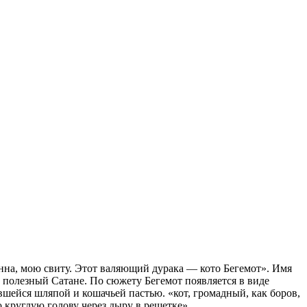
нна, мою свиту. Этот валяющий дурака — кото Бегемот». Имя
 полезный Сатане. По сюжету Бегемот появляется в виде
вшейся шляпой и кошачьей пастью. «кот, громадный, как боров,
 круглую голову через дыру в решетке».