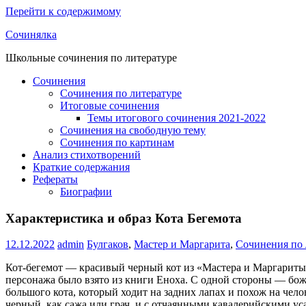
Перейти к содержимому
Сочинялка
Школьные сочинения по литературе
Сочинения
Сочинения по литературе
Итоговые сочинения
Темы итогового сочинения 2021-2022
Сочинения на свободную тему
Сочинения по картинам
Анализ стихотворений
Краткие содержания
Рефераты
Биографии
Характеристика и образ Кота Бегемота
12.12.2022
admin
Булгаков
,
Мастер и Маргарита
,
Сочинения по 
Кот-бегемот — красивый черный кот из «Мастера и Маргариты»
персонажа было взято из книги Еноха. С одной стороны — бож
большого кота, который ходит на задних лапах и похож на чело
черный, как сажа или грач, и с отчаянными кавалерийскими ус