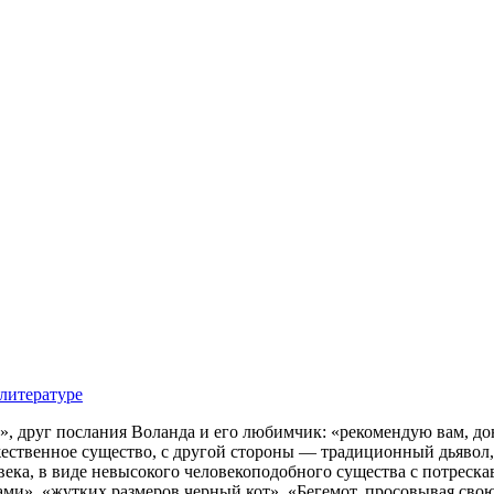
литературе
, друг послания Воланда и его любимчик: «рекомендую вам, до
ественное существо, с другой стороны — традиционный дьявол,
века, в виде невысокого человекоподобного существа с потреска
ами», «жутких размеров черный кот», «Бегемот, просовывая свою