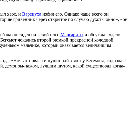
был хаос, и
Варенуха
избил его. Однако чаще всего он
кторше гривенник через открытое по случаю духоты окно», «он
 бала он сидел на левой ноге
Маргариты
и обсуждал «дело
Бегемот чокались второй рюмкой прекрасной холодной
худеньком мальчике, который оказывается величайшим
нда. «Ночь оторвала и пушистый хвост у Бегемота, содрала с
шей, демоном-пажом, лучшим шутом, какой существовал когда-