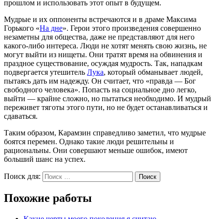
прошлом и использовать этот опыт в будущем.
Мудрые и их оппоненты встречаются и в драме Максима
Горького «
На дне
». Герои этого произведения совершенно
незаметны для общества, даже не представляют для него
какого-либо интереса. Люди не хотят менять свою жизнь, не
могут выйти из нищеты. Они тратят время на обвинения и
праздное существование, осуждая мудрость. Так, нападкам
подвергается утешитель
Лука
, который обманывает людей,
пытаясь дать им надежду. Он считает, что «правда — Бог
свободного человека». Попасть на социальное дно легко,
выйти — крайне сложно, но пытаться необходимо. И мудрый
переживет тяготы этого пути, но не будет останавливаться и
сдаваться.
Таким образом, Карамзин справедливо заметил, что мудрые
боятся перемен. Однако такие люди решительны и
рациональны. Они совершают меньше ошибок, имеют
больший шанс на успех.
Поиск для:
Поиск
Похожие работы
Какие черты моего поколения я считаю