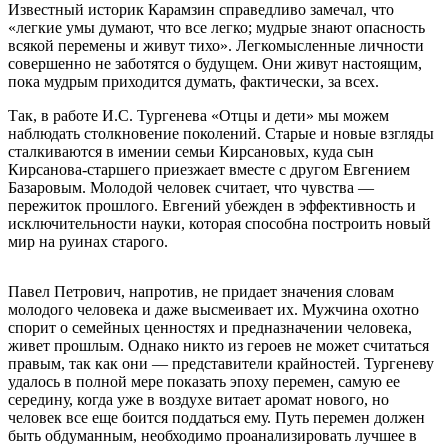
Известный историк Карамзин справедливо замечал, что
«легкие умы думают, что все легко; мудрые знают опасность
всякой перемены и живут тихо». Легкомысленные личности
совершенно не заботятся о будущем. Они живут настоящим,
пока мудрым приходится думать, фактически, за всех.
Так, в работе И.С. Тургенева «Отцы и дети» мы можем
наблюдать столкновение поколений. Старые и новые взгляды
сталкиваются в имении семьи Кирсановых, куда сын
Кирсанова-старшего приезжает вместе с другом Евгением
Базаровым. Молодой человек считает, что чувства —
пережиток прошлого. Евгений убежден в эффективность и
исключительности науки, которая способна построить новый
мир на руинах старого.
Павел Петрович, напротив, не придает значения словам
молодого человека и даже высмеивает их. Мужчина охотно
спорит о семейных ценностях и предназначении человека,
живет прошлым. Однако никто из героев не может считаться
правым, так как они — представители крайностей. Тургеневу
удалось в полной мере показать эпоху перемен, самую ее
середину, когда уже в воздухе витает аромат нового, но
человек все еще боится поддаться ему. Путь перемен должен
быть обдуманным, необходимо проанализировать лучшее в