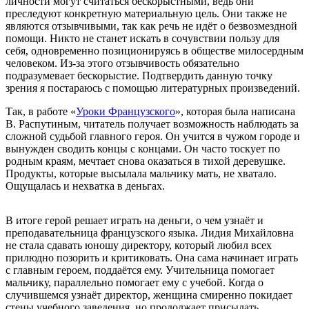
личности могут считаться бескорыстными, ведь они
преследуют конкретную материальную цель. Они также не
являются отзывчивыми, так как речь не идёт о безвозмездной
помощи. Никто не станет искать в сочувствии пользу для
себя, одновременно позиционируясь в обществе милосердным
человеком. Из-за этого отзывчивость обязательно
подразумевает бескорыстие. Подтвердить данную точку
зрения я постараюсь с помощью литературных произведений.
Так, в работе «
Уроки Французского
», которая была написана
В. Распутиным, читатель получает возможность наблюдать за
сложной судьбой главного героя. Он учится в чужом городе и
вынужден сводить концы с концами. Он часто тоскует по
родным краям, мечтает снова оказаться в тихой деревушке.
Продукты, которые высылала мальчику мать, не хватало.
Ощущалась и нехватка в деньгах.
В итоге герой решает играть на деньги, о чем узнаёт и
преподавательница французского языка. Лидия Михайловна
не стала сдавать юношу директору, который любил всех
прилюдно позорить и критиковать. Она сама начинает играть
с главным героем, поддаётся ему. Учительница помогает
мальчику, параллельно помогает ему с учебой. Когда о
случившемся узнаёт директор, женщина смиренно покидает
стены учебного заведения, но продолжает присылать