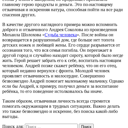
главному герою продукты и деньги. Это по-настоящему
отзывчивая и искренняя натура, способная пойти на все ради
спасения других.
В качестве другого наглядного примера можно вспомнить
доброго и отзывчивого Андрея Соколова из произведения
Михаила Шолохова «
Судьба человека
». После войны он
возвращается в разрушенный дом, где больше нет топота
детских ножек и любящей жены. Его сердце разрывается от
осознания того, что вся семья погибла. Он переезжает в
другой город и случайно находит сироту, которой было негде
жить. Герой решает забрать его к себе, воспитать настоящим
человеком. Андрей позже скажет ребёнку, что он его отец,
который недавно вернулся с фронта. Молодой человек
проявляет отзывчивость и милосердие. Совершенно
безвозмездно Андрей помогает маленькому мальчику. Однако
если бы Андрей, к примеру, получил деньги за воспитание
ребёнка, то его поведение истолковалось бы иначе.
Таким образом, отзывчивая личность всегда стремится
помогать окружающим в трудных ситуациях. Важно делать
это также безвозмездно и искренне, без поиска какой-либо
выгоды.
Поиск для:
Поиск