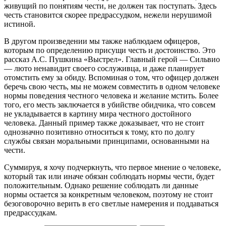
живущий по понятиям чести, не должен так поступать. Здесь
честь становится скорее предрассудком, нежели нерушимой
истиной.
В другом произведении мы также наблюдаем офицеров,
которым по определению присущи честь и достоинство. Это
рассказ А.С. Пушкина «Выстрел». Главный герой — Сильвио
— люто ненавидит своего сослуживца, и даже планирует
отомстить ему за обиду. Вспоминая о том, что офицер должен
беречь свою честь, мы не можем совместить в одном человеке
нормы поведения честного человека и желание мстить. Более
того, его месть заключается в убийстве обидчика, что совсем
не укладывается в картину мира честного достойного
человека. Данный пример также доказывает, что не стоит
однозначно позитивно относиться к тому, кто по долгу
службы связан моральными принципами, основанными на
чести.
Суммируя, я хочу подчеркнуть, что первое мнение о человеке,
который так или иначе обязан соблюдать нормы чести, будет
положительным. Однако решение соблюдать ли данные
нормы остается за конкретным человеком, поэтому не стоит
безоговорочно верить в его светлые намерения и поддаваться
предрассудкам.