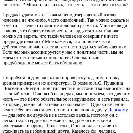
ли это так? Можно ли сказать, что честь — это предрассудок?
Предрассудком мы называем неподтвержденный взгляд
человека на что-либо, часто ошибочный. Так можно сказать и
о чести — ведь это понятие довольно размыто. Многие люди
говорят, что берегут свою честь, и гордятся этим. Однако
можно ли верить, что такой человек не совершит ничего
предосудительного? Мне кажется, что понятие чести
действительно часто заставляет нас поддаться заблуждениям.
Если человек ассоциируется у нас с понятием чести, мы не
ждем от него никаких подлостей. Однако такое
предубеждение может быть обманчиво.
Попробуем подтвердить или опровергнуть данную точку
зрения примерами из литературы. В романе А.С. Пушкина
«Евгений Онегин» понятия чести и достоинства выносятся на
главный план. Говоря об офицерах, мы понимаем, что для них
честь — это нечто обязательное и нерушимое, и есть правила,
которые должны обязательно соблюдаться. Однако Евгений
ведет себя не совсем честно по отношению к другу
Ленскому
— для него их дружба не настолько важна, поэтому он с
легкостью в сердце насмехается над романтическими
чувствами товарища. Более того, Онегин даже пытается
ухаживать за избранницей друга. Казалось бы, человек,