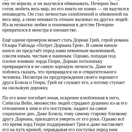
ему не верили, и он выучился обманывать. Печорин был
готов любить весь мир, но его никто не понял — он выучился
ненавидеть. Он стал личностью озлобленной и обиженной на
весь мир, а свою ненависть отныне выливал на других людей.
Из-за нехватки любви и понимания в детстве Печорин
превратился в монстра в юношестве.
Ещё одним примером может стать Дориан Грей, герой романа
Оскара Уайльда «Потрет Дориана Грея». В самом начале
книги он предстаёт перед нами невинным мальчишкой,
совсем юным, чистым и наивным. Однако, попадая под
плохое влияние лорда Генри, Дориан потихоньку
превращается в не самую хорошую личность. Даже не
побоюсь сказать, что превращался он в отвратительного
человека. Несмотря на предупреждения своего хорошего
друга Бэзила о Генри, Грей не слушает его, а потому ступает
на скользкую дорожку.
По его вине погибает юная, искренне влюбленная в него,
Сибилла Вейн, множество людей страдают душевно из-за его
отношения к ним и его поступков, падают на самое
социальное дно. Даже Бэзилу, тому самому старому близкому
другу Дориана, приходится умереть от его руки. Однако всё
это время лорд Генри поддерживает Грея и даже наставляет
его на путь кривой, оправдывая его поступки перед ним