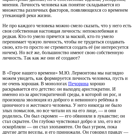
мнения. Личность человека как понятие складывается из
множества различных факторов, появляющихся со временем
утекающей реки жизни.
Не про каждого человека можно смело сказать, что у него есть
своя собственная настоящая личность: непоколебимая и
редкая. Кто-то умело прячется за маской, кто-то умело
перенимает чужую личность, чтобы не трудиться создавать
свою, кто-то просто не стремится создать её (не интересуется
ничем). Но всё же, большинство имеют свою собственную
личность. Так как же они её создают?
В «Герое нашего времени» М.Ю. Лермонтова мы наглядно
можем увидеть, как формируется личность человека, пусть и
не очень хорошая. В монологах
Печорина
хорошо
раскрывается его детство: он выходец аристократии. И
именно из-за аристократичной среды, в которой он рос, и
произошла эволюция из доброго и невинного ребёнка в
циничного и жестокого человека. У него никогда не было
злых помыслов, но все читали их на его лице, — и они
родились. Он был скромен — его обвиняли в лукавстве; он
стал скрытен. Он глубоко чувствовал добро и зло, его все
оскорбляли — он стал злопамятен. Он был угрюм, пока
другие дети веселы, и его принижали. Он говорил правду —