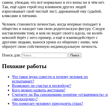
самим, убеждая, что всё нормально и его вины ни в чём нет.
Так, ещё один герой под влиянием других людей
изрисовывает свой чистый лист, дарованный ему судьбой,
кляксами и пятнами.
Человек становится личностью, когда впервые попадает в
общество и находит там свою родительскую фигуру. Следуя
наставлениям тому, в ком он видит своего идола, он волей-
неволей берёт с него пример, а ещё и взаимодействует с
другими людьми, вынося уроки из общения с ними, чем
образует свою собственную индивидуальную личность.
Поиск для:
Поиск
Похожие работы
Что такое муки совести и почему человек их
испытывает?
Возможно ли счастье в несвободе?
Кого можно назвать жестоким?
Считаете ли Вы синонимами понятия «отзывчивость» и
«милосердие»?
Что помогает человеку преодолеть страх?