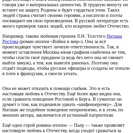
говоря уже о материальных ценностях. В трудную минуту он
встанет на защиту Родины и будет гордиться этим. Таких
людей страна считает своими героями, а писатели и поэты
посвящают им свои произведения. В русской литературе есть
много примеров таких людей, кто искренне любит Отечество.
Например, такова любимая героиня Л.Н. Толстого
Наташа
Ростова
(роман-эпопея «Война и мир»). Она за всё
происходящее чувствует личную ответственность. Так, в
момент оставления Москвы юная графиня озабочена не тем,
чтобы спасти своё приданое (а ведь без него она не сможет
выйти замуж), а тем, как вывезти раненых. Поэтому она
отдаёт подводы, чтобы русские офицеры и солдаты не попали
в плен к французам, а смогли уехать.
Она не может отказать в помощи слабым. Это и есть
настоящая любовь к Отечеству. Ещё более ярко видна она,
если сравнить поведение Ростовой и Берга. В суматохе он
думает о том, как подешевле урвать «шифоньерочку». Для
Наташи же подобное поведение неприемлемо, и в этом, по
мнению автора, заключается её истинный патриотизм.
Ещё один герой романа-эпопеи — Пьер — также проявляет
настоящую любовь к Отечеству, когда уходит сражаться за