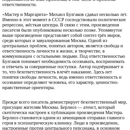
ответственности.
«Мастер и Маргарита» Михаил Булгаков сдавал несколько лет.
Именно в этот момент в СССР господствовали политические
репрессии, жёсткая цензура. В связи с этим, произведения
писателя были опубликованы несколько позже. Упомянутое
выше произведение представляет собой синтез трёх миров,
среди которых и завуалированная Москва. Одной из
центральных проблем, понятых автором, является свобода и
ответственность личности в жизни, в творчестве, в
коммуникации с остальными людьми. Под ответственностью
Булгаков понимает необходимость осознавать, воспринимать
и отвечать за совершенные поступки. Автор подчёркивает и
то, что безответственность влечёт наказание. Здесь нет
понятия свободы личности, ведь именно ответственность и
осознание определяют человека, его характер, ценностно-
нравственные ориентиры.
Прежде всего писатель демонстрирует безответственный мир,
присущие жителям Москвы. Берлиоз — атеист, который
скептически настроен к публикации произведения Мастера.
Берлиоз становится одним из зачинщиков отправки главного
героя в психиатрическую клинику. Люди в произведении,
настроенные против центрального персонажа, в основном