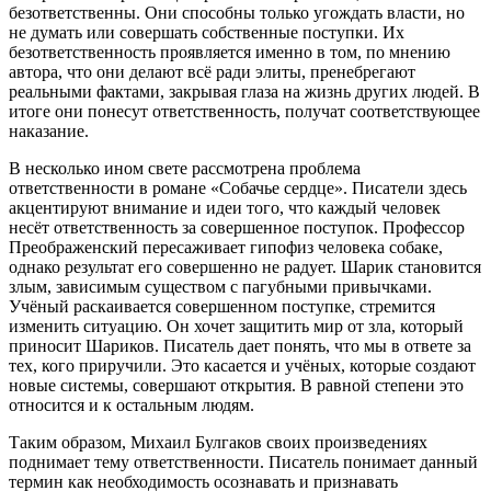
безответственны. Они способны только угождать власти, но
не думать или совершать собственные поступки. Их
безответственность проявляется именно в том, по мнению
автора, что они делают всё ради элиты, пренебрегают
реальными фактами, закрывая глаза на жизнь других людей. В
итоге они понесут ответственность, получат соответствующее
наказание.
В несколько ином свете рассмотрена проблема
ответственности в романе «Собачье сердце». Писатели здесь
акцентируют внимание и идеи того, что каждый человек
несёт ответственность за совершенное поступок. Профессор
Преображенский пересаживает гипофиз человека собаке,
однако результат его совершенно не радует. Шарик становится
злым, зависимым существом с пагубными привычками.
Учёный раскаивается совершенном поступке, стремится
изменить ситуацию. Он хочет защитить мир от зла, который
приносит Шариков. Писатель дает понять, что мы в ответе за
тех, кого приручили. Это касается и учёных, которые создают
новые системы, совершают открытия. В равной степени это
относится и к остальным людям.
Таким образом, Михаил Булгаков своих произведениях
поднимает тему ответственности. Писатель понимает данный
термин как необходимость осознавать и признавать