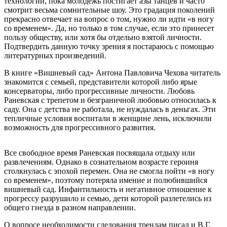
технологии, пока молодежь постигает азы танцев и часто
смотрит весьма сомнительные шоу. Это градация поколений
прекрасно отвечает на вопрос о том, нужно ли идти «в ногу
со временем». Да, но только в том случае, если это принесет
пользу обществу, или хотя бы отдельно взятой личности.
Подтвердить данную точку зрения я постараюсь с помощью
литературных произведений.
В книге «Вишневый сад» Антона Павловича Чехова читатель
знакомится с семьей, представители которой либо ярые
консерваторы, либо прогрессивные личности. Любовь
Раневская с трепетом и безграничной любовью относилась к
саду. Она с детства не работала, не нуждалась в деньгах. Эти
тепличные условия воспитали в женщине лень, исключили
возможность для прогрессивного развития.
Все свободное время Раневская посвящала отдыху или
развлечениям. Однако в сознательном возрасте героиня
столкнулась с эпохой перемен. Она не смогла пойти «в ногу
со временем», поэтому потеряла имение и полюбившийся
вишневый сад. Инфантильность и негативное отношение к
прогрессу разрушило и семью, дети которой разлетелись из
общего гнезда в разном направлении.
О вопросе необходимости следования трендам писал и В.Г.