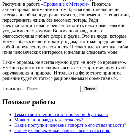
Распутин в работе «
Прощание с Матерой
». Писатель
акцентировал внимание на том, братья наши меньшие не
всегда способны подстраиваться под современные тенденции,
перестраивать жизнь без весомых потерь. Ради
электростанции власть решает затопить некоторые сельские
угодья вместе с домами. Во имя неоправданного
благосостояния гибнет флора и фауна. Это не люди, которые
могут собрать вещи и покинуть дом, что тоже представляет
собой определенную сложность. Несчастные животные гибли
из-за человеческих интересов и желания следовать моде.
Таким образом, не всегда нужно идти «в ногу со временем».
Нужно грамотно взвешивать все «за» и «против», думать об
окружающих и природе. И только на фоне этого принятое
решение будет считаться рациональным и объективным.
Поиск для:
Поиск
Похожие работы
Тема ответственности в творчестве Булгакова
Можно ли оправдать жестокость?
Какие поступки человека говорят о его отзывчивости?
Почему человек может бояться высказать свою