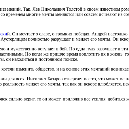
зведений. Так, Лев Николаевич Толстой в своем известном ром
со временем многие мечты меняются или совсем исчезают из созн
нски
й. Он мечтает о славе, о громких победах. Андрей настолько
 Аустерлицем полностью разрушает и меняет его мечты. Он вско
ло и мужественно вступает в бой. Но одна пуля разрушает и эти
частливыми. Но когда же пришло время воплотить их в жизнь, то 
ты, он находиться в постоянном поиске.
хотели изменить общество, и на основе этих мечтаний возникае
вии для всех. Нигилист Базаров отвергает все то, что может меш
 реальность меняет его мечты, так как он вскоре влюбляется, на
овек сильно верит, то он может, приложив все усилия, добиться 