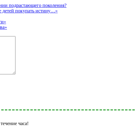
ании подрастающего поколения?
е детей покупать истину…»
ти»
тва»
течение часа!