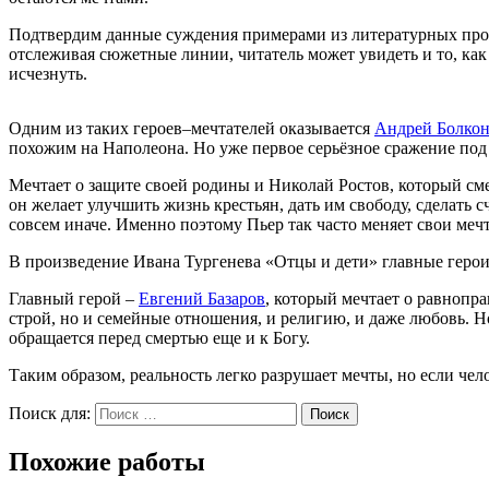
Подтвердим данные суждения примерами из литературных прои
отслеживая сюжетные линии, читатель может увидеть и то, как 
исчезнуть.
Одним из таких героев–мечтателей оказывается
Андрей Болко
похожим на Наполеона. Но уже первое серьёзное сражение под
Мечтает о защите своей родины и Николай Ростов, который сме
он желает улучшить жизнь крестьян, дать им свободу, сделать с
совсем иначе. Именно поэтому Пьер так часто меняет свои меч
В произведение Ивана Тургенева «Отцы и дети» главные герои 
Главный герой –
Евгений Базаров
, который мечтает о равнопра
строй, но и семейные отношения, и религию, и даже любовь. Но
обращается перед смертью еще и к Богу.
Таким образом, реальность легко разрушает мечты, но если чел
Поиск для:
Поиск
Похожие работы