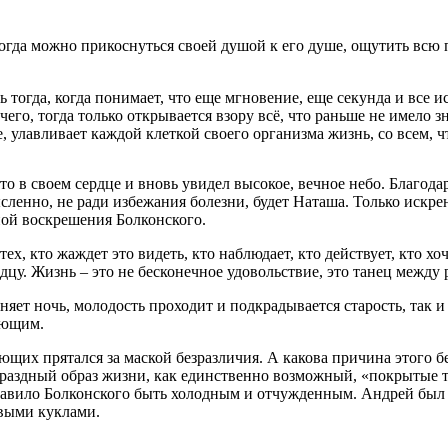
и тогда можно прикоснуться своей душой к его душе, ощутить всю
гда, когда понимает, что еще мгновение, еще секунда и все исче
его, тогда только открывается взору всё, что раньше не имело з
, улавливает каждой клеткой своего организма жизнь, со всем, ч
-то в своем сердце и вновь увидел высокое, вечное небо. Благо
ысленно, не ради избежания болезни, будет Наташа. Только искр
ной воскрешения Болконского.
х, кто жаждет это видеть, кто наблюдает, кто действует, кто хоч
рдцу. Жизнь – это не бесконечное удовольствие, это танец между
еняет ночь, молодость проходит и подкрадывается старость, так
ающим.
ющих прятался за маской безразличия. А какова причина этого бе
аздный образ жизни, как единственно возможный, «покрытые то
ставило Болконского быть холодным и отчужденным. Андрей был 
твыми куклами.