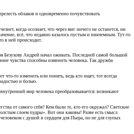
 прелесть облаков и одновременно почувствовать
знет, когда осознает, что через миг ничего не останется, ни
начение, всё, что недавно казалось пустым и никчемным. Тут-то
то в ней происходит.
даря Безухову Андрей начал оживать. Последней самой большой
енние чувства способны изменить человека. Так дружба
ет что-то изменить или понять, ведь кто ищет, тот всегда
 радостью и болью.
 и внутренний мир человека преобразовывается: возникают
гства от самого себя? Кем были те, кто его окружал? Светские
лстым слоем пудры». Вот они каковы! Разве есть смысл
человеком с душой и сердцем для Пьера, но не для глупых