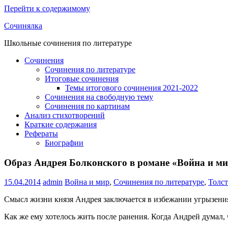
Перейти к содержимому
Сочинялка
Школьные сочинения по литературе
Сочинения
Сочинения по литературе
Итоговые сочинения
Темы итогового сочинения 2021-2022
Сочинения на свободную тему
Сочинения по картинам
Анализ стихотворений
Краткие содержания
Рефераты
Биографии
Образ Андрея Болконского в романе «Война и м
15.04.2014
admin
Война и мир
,
Сочинения по литературе
,
Толс
Смысл жизни князя Андрея заключается в избежании угрызения с
Как же ему хотелось жить после ранения. Когда Андрей думал, ч