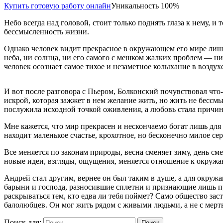
Купить готовую работу онлайн
Уникальность 100%
Небо всегда над головой, стоит только поднять глаза к нему, 
бессмысленность жизни.
Однако человек видит прекрасное в окружающем его мире лишь то
неба, ни солнца, ни его самого с мешком жалких проблем — нич
человек осознает самое тихое и незаметное колыхание в воздухе
И вот после разговора с Пьером, Болконский почувствовал что
искрой, которая зажжет в нем желание жить, но жить не бессм
послужила исходной точкой оживления, а любовь стала причи
Мне кажется, что мир прекрасен и нескончаемо богат лишь для те
находит маленькое счастье, крохотное, но бесконечно милое се
Все меняется по законам природы, весна сменяет зиму, день см
новые идеи, взгляды, ощущения, меняется отношение к окруж
Андрей стал другим, вернее он был таким в душе, а для окружа
барыни и господа, разносившие сплетни и признающие лишь пр
раскрываться тем, кто едва ли тебя поймет? Само общество за
балолюбцев. Он мог жить рядом с живыми людьми, а не с мер
Поиск для:
Поиск