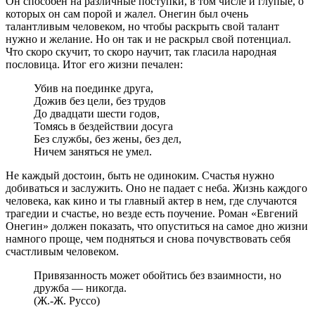
Он способен на различные поступки, в том числе и глупые, о
которых он сам порой и жалел. Онегин был очень
талантливым человеком, но чтобы раскрыть свой талант
нужно и желание. Но он так и не раскрыл свой потенциал.
Что скоро скучит, то скоро научит, так гласила народная
пословица. Итог его жизни печален:
Убив на поединке друга,
Дожив без цели, без трудов
До двадцати шести годов,
Томясь в бездействии досуга
Без службы, без жены, без дел,
Ничем заняться не умел.
Не каждый достоин, быть не одиноким. Счастья нужно
добиваться и заслужить. Оно не падает с неба. Жизнь каждого
человека, как кино и ты главный актер в нем, где случаются
трагедии и счастье, но везде есть поучение. Роман «Евгений
Онегин» должен показать, что опуститься на самое дно жизни
намного проще, чем подняться и снова почувствовать себя
счастливым человеком.
Привязанность может обойтись без взаимности, но
дружба — никогда.
(Ж.-Ж. Руссо)