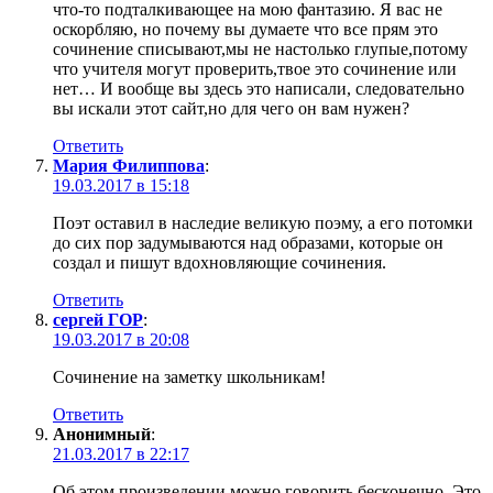
что-то подталкивающее на мою фантазию. Я вас не
оскорбляю, но почему вы думаете что все прям это
сочинение списывают,мы не настолько глупые,потому
что учителя могут проверить,твое это сочинение или
нет… И вообще вы здесь это написали, следовательно
вы искали этот сайт,но для чего он вам нужен?
Ответить
Мария Филиппова
:
19.03.2017 в 15:18
Поэт оставил в наследие великую поэму, а его потомки
до сих пор задумываются над образами, которые он
создал и пишут вдохновляющие сочинения.
Ответить
сергей ГОР
:
19.03.2017 в 20:08
Сочинение на заметку школьникам!
Ответить
Анонимный
:
21.03.2017 в 22:17
Об этом произведении можно говорить бесконечно. Это