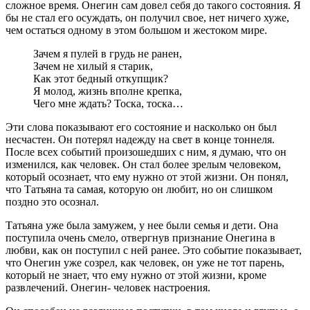
сложное время. Онегин сам довел себя до такого состояния. Я
бы не стал его осуждать, он получил свое, нет ничего хуже,
чем остаться одному в этом большом и жестоком мире.
Зачем я пулей в грудь не ранен,
Зачем не хилый я старик,
Как этот бедный откупщик?
Я молод, жизнь вполне крепка,
Чего мне ждать? Тоска, тоска…
Эти слова показывают его состояние и насколько он был
несчастен. Он потерял надежду на свет в конце тоннеля.
После всех событий произошедших с ним, я думаю, что он
изменился, как человек. Он стал более зрелым человеком,
который осознает, что ему нужно от этой жизни. Он понял,
что Татьяна та самая, которую он любит, но он слишком
поздно это осознал.
Татьяна уже была замужем, у нее были семья и дети. Она
поступила очень смело, отвергнув признание Онегина в
любви, как он поступил с ней ранее. Это событие показывает,
что Онегин уже созрел, как человек, он уже не тот парень,
который не знает, что ему нужно от этой жизни, кроме
развлечений. Онегин- человек настроения.