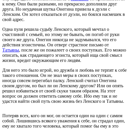
к нему. Они были разными, но прекрасно дополняли друг
друга. Но неудачная шутка Онегина привела к дуэли с
Ленским. Он хотел отказаться от дуэли, но боялся насмешек в
свой адрес.
Одна пуля решила судьбу Ленского, который мечтал о
счастливой с семьей, но этому не бывать, он погиб от руки
своего же друга. Онегин никогда не задумывался, что его
действия эгоистичны. Он отверг страстное письмо от
Татьяны
, после же он пожалеет о своих поступках. Его можно
описать, как страдающего эгоиста, который ища свой смысл
жизни, вредит окружающим его людям.
Для него это было игрой, но дружба и любовь не терпят к себе
такого отношения. Он не знал меры в своих поступках,
иногда совсем перегибал палку. Ленский считал Онегина
своим другом, но был ли он Ленскому другом? Или он опять
решил избавиться от своей скуки таким образом. На этот
вопрос он должен ответить самому себе. Ибо ему так и не
удастся найти свой путь свою жизнь без Ленского и Татьяны.
Потеряв всех, кого он мог, он остается один на один с самим
собой. Лишившись всякого уважения к себе, он страдал один,
ему не хватало того человека, который помог бы ему в это