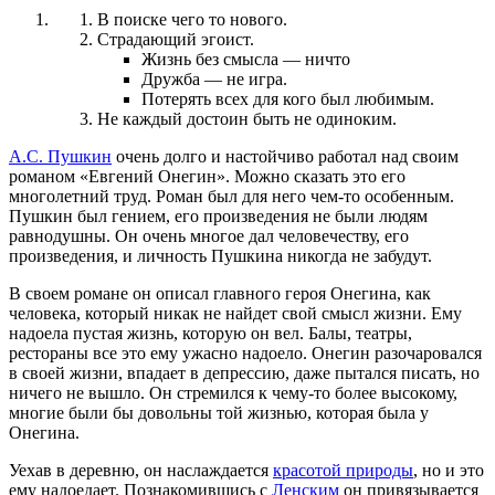
В поиске чего то нового.
Страдающий эгоист.
Жизнь без смысла — ничто
Дружба — не игра.
Потерять всех для кого был любимым.
Не каждый достоин быть не одиноким.
А.С. Пушкин
очень долго и настойчиво работал над своим
романом «Евгений Онегин». Можно сказать это его
многолетний труд. Роман был для него чем-то особенным.
Пушкин был гением, его произведения не были людям
равнодушны. Он очень многое дал человечеству, его
произведения, и личность Пушкина никогда не забудут.
В своем романе он описал главного героя Онегина, как
человека, который никак не найдет свой смысл жизни. Ему
надоела пустая жизнь, которую он вел. Балы, театры,
рестораны все это ему ужасно надоело. Онегин разочаровался
в своей жизни, впадает в депрессию, даже пытался писать, но
ничего не вышло. Он стремился к чему-то более высокому,
многие были бы довольны той жизнью, которая была у
Онегина.
Уехав в деревню, он наслаждается
красотой природы
, но и это
ему надоедает. Познакомившись с
Ленским
он привязывается