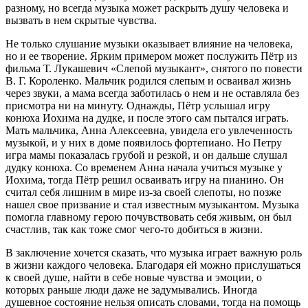
разному, но всегда музыка может раскрыть душу человека и
вызвать в нем скрытые чувства.
Не только слушание музыки оказывает влияние на человека,
но и ее творение. Ярким примером может послужить Пётр из
фильма Т. Лукашевич «Слепой музыкант», снятого по повести
В. Г. Короленко. Мальчик родился слепым и осваивал жизнь
через звуки, а мама всегда заботилась о нем и не оставляла без
присмотра ни на минуту. Однажды, Пётр услышал игру
конюха Иохима на дудке, и после этого сам пытался играть.
Мать мальчика, Анна Алексеевна, увидела его увлеченность
музыкой, и у них в доме появилось фортепиано. Но Петру
игра мамы показалась грубой и резкой, и он дальше слушал
дудку конюха. Со временем Анна начала учиться музыке у
Иохима, тогда Пётр решил осваивать игру на пианино. Он
считал себя лишним в мире из-за своей слепоты, но позже
нашел свое призвание и стал известным музыкантом. Музыка
помогла главному герою почувствовать себя живым, он был
счастлив, так как тоже смог чего-то добиться в жизни.
В заключение хочется сказать, что музыка играет важную роль
в жизни каждого человека. Благодаря ей можно прислушаться
к своей душе, найти в себе новые чувства и эмоции, о
которых раньше люди даже не задумывались. Иногда
душевное состояние нельзя описать словами, тогда на помощь