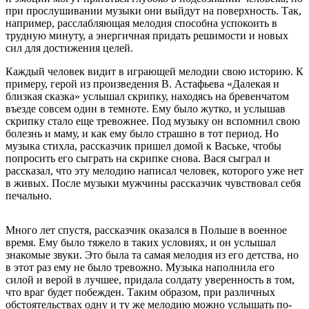
при прослушивании музыки они выйдут на поверхность. Так,
например, расслабляющая мелодия способна успокоить в
трудную минуту, а энергичная придать решимости и новых
сил для достижения целей.
Каждый человек видит в играющей мелодии свою историю. К
примеру, герой из произведения В. Астафьева «Далекая и
близкая сказка» услышал скрипку, находясь на бревенчатом
въезде совсем один в темноте. Ему было жутко, и услышав
скрипку стало еще тревожнее. Под музыку он вспомнил свою
болезнь и маму, и как ему было страшно в тот период. Но
музыка стихла, рассказчик пришел домой к Ваське, чтобы
попросить его сыграть на скрипке снова. Вася сыграл и
рассказал, что эту мелодию написал человек, которого уже нет
в живых. После музыки мужчины рассказчик чувствовал себя
печально.
Много лет спустя, рассказчик оказался в Польше в военное
время. Ему было тяжело в таких условиях, и он услышал
знакомые звуки. Это была та самая мелодия из его детства, но
в этот раз ему не было тревожно. Музыка наполнила его
силой и верой в лучшее, придала солдату уверенность в том,
что враг будет побежден. Таким образом, при различных
обстоятельствах одну и ту же мелодию можно услышать по-