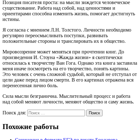
Позиция писателя проста: на мысли зиждется человеческое
существование. Работа над собой, над ценностями и
ориентирами способна изменить жизнь, помогает достигнуть
истины.
Я согласна с мнением Л.Н. Толстого. Личности необходимо
регулярно переосмысливать поступки, развивать
положительные стороны и транслировать их в общество.
Мировоззрение может меняться при прочтении книг. До
произведения И. Стоуна «Жажда жизни» я скептически
относилась к творчеству Ван Гога. Однако эта книга заставила
меня иначе посмотреть на его творчество, понять картины.
Это человек с очень сложной судьбой, который не отступал от
цели даже перед лицом смерти. В его картинах отражена вся
перенесенная лично боль.
Сила мысли безгранична. Мыслительный процесс и работа
над собой меняют личности, меняют общество и саму жизнь.
Поиск для:
Поиск
Похожие работы
Сочинение в формате ЕГЭ по тексту Бондарева