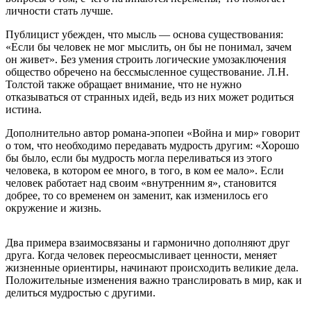
личности стать лучше.
Публицист убежден, что мысль — основа существования:
«Если бы человек не мог мыслить, он бы не понимал, зачем
он живет». Без умения строить логические умозаключения
общество обречено на бессмысленное существование. Л.Н.
Толстой также обращает внимание, что не нужно
отказываться от странных идей, ведь из них может родиться
истина.
Дополнительно автор романа-эпопеи «Война и мир» говорит
о том, что необходимо передавать мудрость другим: «Хорошо
бы было, если бы мудрость могла переливаться из этого
человека, в котором ее много, в того, в ком ее мало». Если
человек работает над своим «внутренним я», становится
добрее, то со временем он заменит, как изменилось его
окружение и жизнь.
Два примера взаимосвязаны и гармонично дополняют друг
друга. Когда человек переосмысливает ценности, меняет
жизненные ориентиры, начинают происходить великие дела.
Положительные изменения важно транслировать в мир, как и
делиться мудростью с другими.