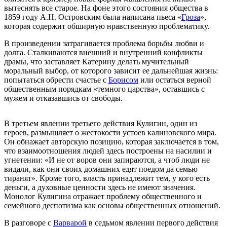
вытеснять все старое. На фоне этого состояния общества в
1859 году А.Н. Островским была написана пьеса «
Гроза
»,
которая содержит обширную нравственную проблематику.
В произведении затрагивается проблема борьбы любви и
долга. Сталкиваются внешний и внутренний конфликты
драмы, что заставляет Катерину делать мучительный
моральный выбор, от которого зависит ее дальнейшая жизнь:
попытаться обрести счастье с
Борисом
или остаться верной
общественным порядкам «темного царства», оставшись с
мужем и отказавшись от свободы.
В третьем явлении третьего действия Кулигин, один из
героев, размышляет о жестокости устоев калиновского мира.
Он обнажает авторскую позицию, которая заключается в том,
что взаимоотношения людей здесь построены на насилии и
угнетении: «И не от воров они запираются, а чтоб люди не
видали, как они своих домашних едят поедом да семью
тиранят». Кроме того, власть принадлежит тем, у кого есть
деньги, а духовные ценности здесь не имеют значения.
Монолог Кулигина отражает проблему общественного и
семейного деспотизма как основы общественных отношений.
В разговоре с
Варварой
в седьмом явлении первого действия