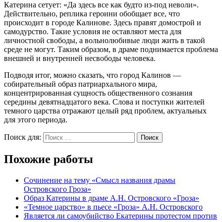
Катерина сетует: «Да здесь все как будто из-под неволи».
Действительно, реплика героини обобщает все, что
происходит в городе Калинове. Здесь правят домострой и
самодурство. Такие условия не оставляют места для
личностной свободы, а вольнолюбивые люди жить в такой
среде не могут. Таким образом, в драме поднимается проблема
внешней и внутренней несвободы человека.
Подводя итог, можно сказать, что город Калинов —
собирательный образ патриархального мира,
концентрированная сущность общественного сознания
середины девятнадцатого века. Слова и поступки жителей
темного царства отражают целый ряд проблем, актуальных
для этого периода.
Поиск для:
Поиск
Похожие работы
Сочинение на тему «Смысл названия драмы
Островского Гроза»
Образ Катерины в драме А.Н. Островского «Гроза»
«Темное царство» в пьесе «Гроза» А.Н. Островского
Является ли самоубийство Екатерины протестом против