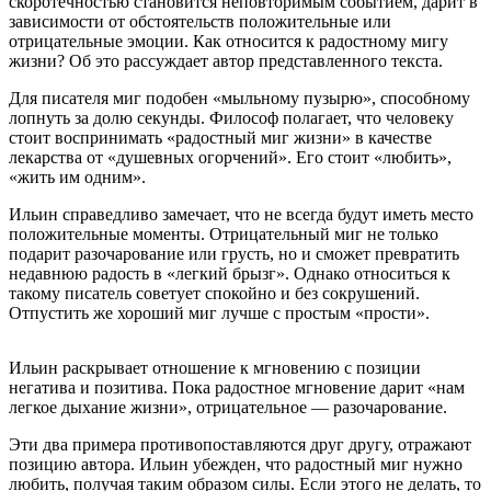
скоротечностью становится неповторимым событием, дарит в
зависимости от обстоятельств положительные или
отрицательные эмоции. Как относится к радостному мигу
жизни? Об это рассуждает автор представленного текста.
Для писателя миг подобен «мыльному пузырю», способному
лопнуть за долю секунды. Философ полагает, что человеку
стоит воспринимать «радостный миг жизни» в качестве
лекарства от «душевных огорчений». Его стоит «любить»,
«жить им одним».
Ильин справедливо замечает, что не всегда будут иметь место
положительные моменты. Отрицательный миг не только
подарит разочарование или грусть, но и сможет превратить
недавнюю радость в «легкий брызг». Однако относиться к
такому писатель советует спокойно и без сокрушений.
Отпустить же хороший миг лучше с простым «прости».
Ильин раскрывает отношение к мгновению с позиции
негатива и позитива. Пока радостное мгновение дарит «нам
легкое дыхание жизни», отрицательное — разочарование.
Эти два примера противопоставляются друг другу, отражают
позицию автора. Ильин убежден, что радостный миг нужно
любить, получая таким образом силы. Если этого не делать, то