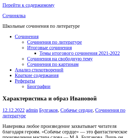
Перейти к содержимому
Сочинялка
Школьные сочинения по литературе
Сочинения
Сочинения по литературе
Итоговые сочинения
Темы итогового сочинения 2021-2022
Сочинения на свободную тему
Сочинения по картинам
Анализ стихотворений
Краткие содержания
Рефераты
Биографии
Характеристика и образ Ивановой
12.12.2022
admin
Булгаков
,
Собачье сердце
,
Сочинения по
литературе
Наверняка любое произведение захватывает читателя
благодаря героям. «Собачье сердце» — это фантастическое
произведение мастера слова — М.А. Булгакова. Лишь он,