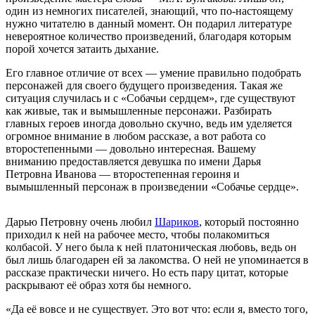
один из немногих писателей, знающий, что по-настоящему
нужно читателю в данный момент. Он подарил литературе
невероятное количество произведений, благодаря которым
порой хочется затаить дыхание.
Его главное отличие от всех — умение правильно подобрать
персонажей для своего будущего произведения. Такая же
ситуация случилась и с «Собачьи сердцем», где существуют
как живые, так и вымышленные персонажи. Разбирать
главных героев иногда довольно скучно, ведь им уделяется
огромное внимание в любом рассказе, а вот работа со
второстепенными — довольно интересная. Вашему
вниманию предоставляется девушка по имени Дарья
Петровна Иванова — второстепенная героиня и
вымышленный персонаж в произведении «Собачье сердце».
Дарью Петровну очень любил
Шариков
, который постоянно
приходил к ней на рабочее место, чтобы полакомиться
колбасой. У него была к ней платоническая любовь, ведь он
был лишь благодарен ей за лакомства. О ней не упоминается в
рассказе практически ничего. Но есть пару цитат, которые
раскрывают её образ хотя бы немного.
«Да её вовсе и не существует. Это вот что: если я, вместо того,