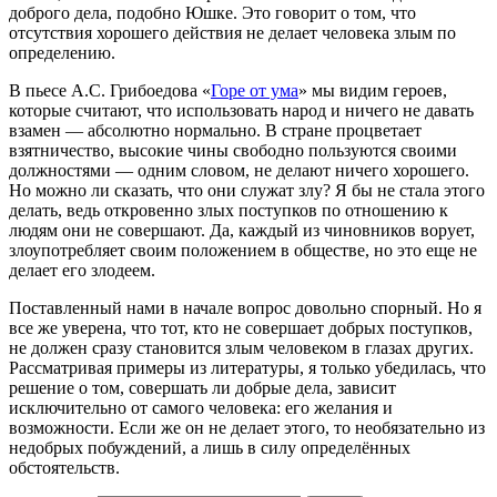
доброго дела, подобно Юшке. Это говорит о том, что
отсутствия хорошего действия не делает человека злым по
определению.
В пьесе А.С. Грибоедова «
Горе от ума
» мы видим героев,
которые считают, что использовать народ и ничего не давать
взамен — абсолютно нормально. В стране процветает
взятничество, высокие чины свободно пользуются своими
должностями — одним словом, не делают ничего хорошего.
Но можно ли сказать, что они служат злу? Я бы не стала этого
делать, ведь откровенно злых поступков по отношению к
людям они не совершают. Да, каждый из чиновников ворует,
злоупотребляет своим положением в обществе, но это еще не
делает его злодеем.
Поставленный нами в начале вопрос довольно спорный. Но я
все же уверена, что тот, кто не совершает добрых поступков,
не должен сразу становится злым человеком в глазах других.
Рассматривая примеры из литературы, я только убедилась, что
решение о том, совершать ли добрые дела, зависит
исключительно от самого человека: его желания и
возможности. Если же он не делает этого, то необязательно из
недобрых побуждений, а лишь в силу определённых
обстоятельств.