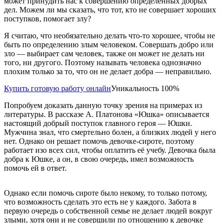
может принудить нас к совершению определённых добрых
дел. Можем ли мы сказать, что тот, кто не совершает хороших
поступков, помогает злу?
Я считаю, что необязательно делать что-то хорошее, чтобы не
быть по определению злым человеком. Совершать добро или
зло — выбирает сам человек, также он может не делать ни
того, ни другого. Поэтому называть человека однозначно
плохим только за то, что он не делает добра — неправильно.
Купить готовую работу онлайн
Уникальность 100%
Попробуем доказать данную точку зрения на примерах из
литературы. В рассказе А. Платонова «Юшка» описывается
настоящий добрый поступок главного героя — Юшки.
Мужчина знал, что смертельно болен, а близких людей у него
нет. Однако он решает помочь девочке-сироте, поэтому
работает изо всех сил, чтобы оплатить её учебу. Девочка была
добра к Юшке, а он, в свою очередь, имел возможность
помочь ей в ответ.
Однако если помочь сироте было некому, то только потому,
что возможность сделать это есть не у каждого. Забота в
первую очередь о собственной семье не делает людей вокруг
злыми, хотя они и не совершили по отношению к девочке