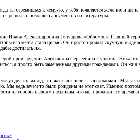
гда ты стремишься к чему-то, у тебя появляется желание и шанс
ию я решила с помощью аргументов из литературы.
ние Ивана Александровича Гончарова «Обломов». Главный герой
, чтобы его мечта стала целью. Он просто прожил скучную и одно
 дабы достигать их.
рой произведения Александра Сергеевича Пушкина. Никаких цел
етиться, а просто быть замеченным другими гражданами. Он жил 
могу сделать вывод, что жить без цели — невозможно. Мы так и
ю. Мы ведь зачем-то были рождены на этот свет. Именно поэтом
рости не говорить своим пасынкам, что мы прожили это время в
огих?