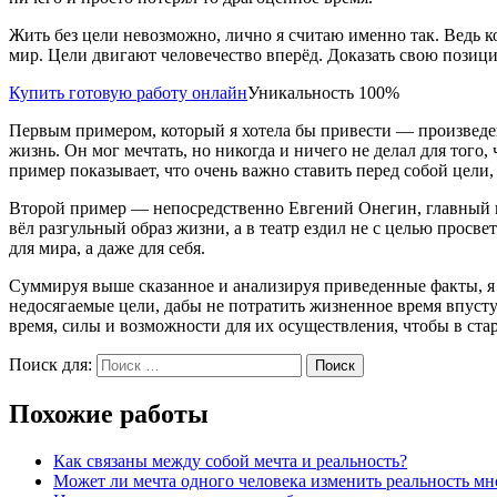
Жить без цели невозможно, лично я считаю именно так. Ведь ко
мир. Цели двигают человечество вперёд. Доказать свою позиц
Купить готовую работу онлайн
Уникальность 100%
Первым примером, который я хотела бы привести — произведе
жизнь. Он мог мечтать, но никогда и ничего не делал для того
пример показывает, что очень важно ставить перед собой цели,
Второй пример — непосредственно Евгений Онегин, главный ге
вёл разгульный образ жизни, а в театр ездил не с целью просв
для мира, а даже для себя.
Суммируя выше сказанное и анализируя приведенные факты, я 
недосягаемые цели, дабы не потратить жизненное время впусту
время, силы и возможности для их осуществления, чтобы в ста
Поиск для:
Поиск
Похожие работы
Как связаны между собой мечта и реальность?
Может ли мечта одного человека изменить реальность мн