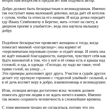
непростым вопросом и предлагает нам подумать автор.
Добро должно быть бескорыстным и великодушным. Именно
так поступает мама маленькой девочки, когда даёт ей котелок
с супом, чтобы та отнесла его нищим. И когда дочка передаёт
еду Ивану Семёновичу и Беретке, мать «стоит на свету, в
дверном проеме и улыбается», ведь она научила малышку
добру.
Подобное бескорыстие проявляет женщина и тогда, когда
помогает мнимой «погорелице»: она кормит её
«переливчатым перловым супом» и отдаёт вещи. И опять она
не ждёт никакой благодарности, напротив, чувствует себя как
будто виноватой в том, что у неё и её семьи есть и крыша над
головой, и еда, и одежда: «Господи, ну надо же такое, чтоб
прямо голой, на улицу…»
Эти примеры дополняют друг друга. Участие в судьбе других
делает эту хрупкую героиню с «чудесной улыбкой» сильной, а
в её дочь вселяет веру в добро, взаимопомощь и великодушие.
Итак, позиция автора достаточно ясна: человек должен
помогать другим людям и не ждать ничего взамен. Именно
так можно сохранить человечность в сложнейшие времена.
С этим мнением трудно не согласиться, потому что это