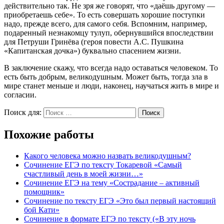
действительно так. Не зря же говорят, что «даёшь другому —
приобретаешь себе». То есть совершать хорошие поступки
надо, прежде всего, для самого себя. Вспомним, например,
подаренный незнакомцу тулуп, обернувшийся впоследствии
для Петруши Гринёва (героя повести А.С. Пушкина
«Капитанская дочка») буквально спасением жизни.
В заключение скажу, что всегда надо оставаться человеком. То
есть быть добрым, великодушным. Может быть, тогда зла в
мире станет меньше и люди, наконец, научаться жить в мире и
согласии.
Поиск для:
Поиск
Похожие работы
Какого человека можно назвать великодушным?
Сочинение ЕГЭ по тексту Токаревой «Самый
счастливый день в моей жизни…»
Cочинение ЕГЭ на тему «Сострадание – активный
помощник»
Сочинение по тексту ЕГЭ «Это был первый настоящий
бой Кати»
Сочинение в формате ЕГЭ по тексту («В эту ночь