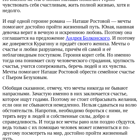
чувствовать себя счастливым, жить полной жизнью, хотя и
недолго.
И ещё одной героине романа — Наташе Ростовой — мечты
помогают достойно пройти жизненный путь. Юная, наивная
девочка верит в вечную и искреннюю любовь. Поэтому она
соглашается на предложение
Андрея Болконского
. И поэтому
же доверяется Курагину и предаёт своего жениха. Мечты о
счастье и любви разрушены, причём ей самой и её
неблаговидным поступком. Героиня корит себя. Но именно
тогда она понимает силу человеческого страдания, хрупкость
счастья, учится сопереживать, беречь людей и их чувства.
Мечты помогают Наташе Ростовой обрести семейное счастье
с Пьером Безуховым.
Обобщая сказанное, отмечу, что мечты никогда не бывают
напрасными. Зачастую именно в них заключается счастье,
которое ищут годами. Поэтому не стоит отбрасывать желания,
если они не сбываются немедленно. Нельзя сдаваться на волю
обстоятельств. Напротив, необходимо бороться с ними, не
терять веру в людей и собственные силы, добро и
справедливость. И тогда все мечты рано или поздно сбудутся,
ведь только с их помощью человек может измениться и по-
другому посмотреть на мир, достойно пройти жизненный
путь.