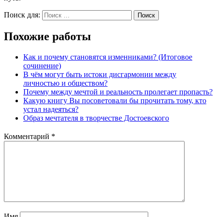
Поиск для:
Поиск
Похожие работы
Как и почему становятся изменниками? (Итоговое
сочинение)
В чём могут быть истоки дисгармонии между
личностью и обществом?
Почему между мечтой и реальность пролегает пропасть?
Какую книгу Вы посоветовали бы прочитать тому, кто
устал надеяться?
Образ мечтателя в творчестве Достоевского
Комментарий
*
Имя