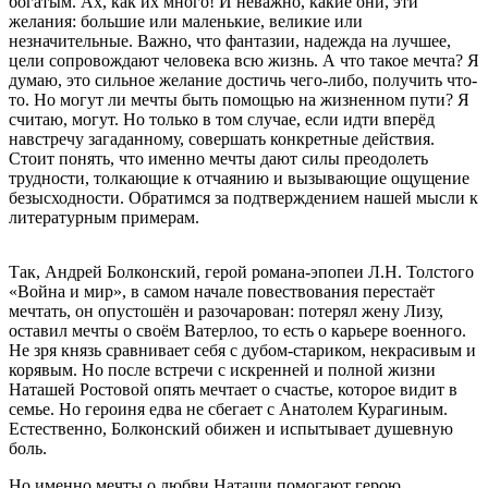
богатым. Ах, как их много! И неважно, какие они, эти
желания: большие или маленькие, великие или
незначительные. Важно, что фантазии, надежда на лучшее,
цели сопровождают человека всю жизнь. А что такое мечта? Я
думаю, это сильное желание достичь чего-либо, получить что-
то. Но могут ли мечты быть помощью на жизненном пути? Я
считаю, могут. Но только в том случае, если идти вперёд
навстречу загаданному, совершать конкретные действия.
Стоит понять, что именно мечты дают силы преодолеть
трудности, толкающие к отчаянию и вызывающие ощущение
безысходности. Обратимся за подтверждением нашей мысли к
литературным примерам.
Так, Андрей Болконский, герой романа-эпопеи Л.Н. Толстого
«Война и мир», в самом начале повествования перестаёт
мечтать, он опустошён и разочарован: потерял жену Лизу,
оставил мечты о своём Ватерлоо, то есть о карьере военного.
Не зря князь сравнивает себя с дубом-стариком, некрасивым и
корявым. Но после встречи с искренней и полной жизни
Наташей Ростовой опять мечтает о счастье, которое видит в
семье. Но героиня едва не сбегает с Анатолем Курагиным.
Естественно, Болконский обижен и испытывает душевную
боль.
Но именно мечты о любви Наташи помогают герою