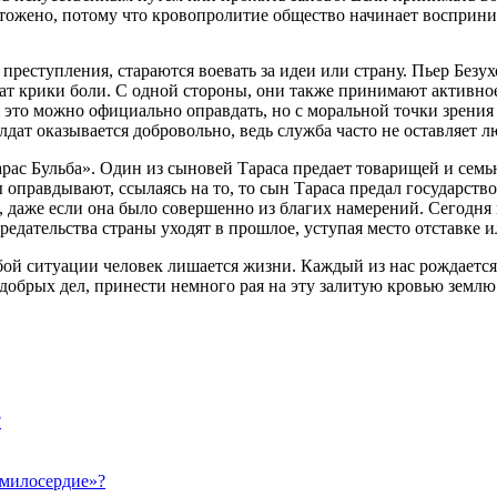
тожено, потому что кровопролитие общество начинает восприним
реступления, стараются воевать за идеи или страну. Пьер Безу
шат крики боли. С одной стороны, они также принимают активно
я это можно официально оправдать, но с моральной точки зрения
олдат оказывается добровольно, ведь служба часто не оставляет 
рас Бульба». Один из сыновей Тараса предает товарищей и семь
оправдывают, ссылаясь на то, то сын Тараса предал государство
, даже если она было совершенно из благих намерений. Сегодня
предательства страны уходят в прошлое, уступая место отставке
бой ситуации человек лишается жизни. Каждый из нас рождается
обрых дел, принести немного рая на эту залитую кровью землю
?
«милосердие»?