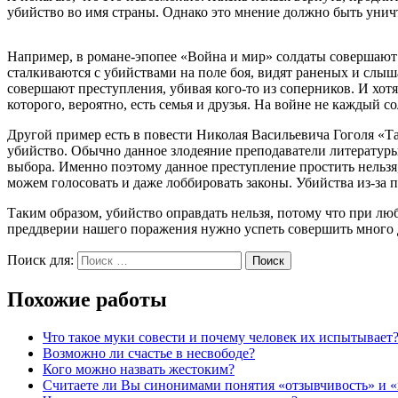
убийство во имя страны. Однако это мнение должно быть унич
Например, в романе-эпопее «Война и мир» солдаты совершают п
сталкиваются с убийствами на поле боя, видят раненых и слы
совершают преступления, убивая кого-то из соперников. И хот
которого, вероятно, есть семья и друзья. На войне не каждый с
Другой пример есть в повести Николая Васильевича Гоголя «Та
убийство. Обычно данное злодеяние преподаватели литературы 
выбора. Именно поэтому данное преступление простить нельзя
можем голосовать и даже лоббировать законы. Убийства из-за 
Таким образом, убийство оправдать нельзя, потому что при лю
преддверии нашего поражения нужно успеть совершить много д
Поиск для:
Поиск
Похожие работы
Что такое муки совести и почему человек их испытывает
Возможно ли счастье в несвободе?
Кого можно назвать жестоким?
Считаете ли Вы синонимами понятия «отзывчивость» и 