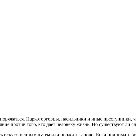
распоряжаться. Наркоторговцы, насильники и иные преступники, 
ние против того, кто дает человеку жизнь. Но существуют ли с
ить искусственным путем или прожить заново. Если принимать в