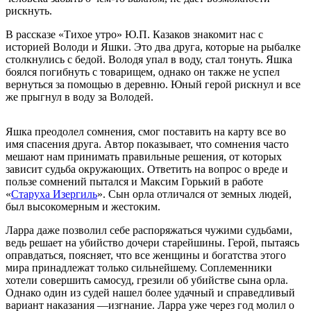
рискнуть.
В рассказе «Тихое утро» Ю.П. Казаков знакомит нас с
историей Володи и Яшки. Это два друга, которые на рыбалке
столкнулись с бедой. Володя упал в воду, стал тонуть. Яшка
боялся погибнуть с товарищем, однако он также не успел
вернуться за помощью в деревню. Юный герой рискнул и все
же прыгнул в воду за Володей.
Яшка преодолел сомнения, смог поставить на карту все во
имя спасения друга. Автор показывает, что сомнения часто
мешают нам принимать правильные решения, от которых
зависит судьба окружающих. Ответить на вопрос о вреде и
пользе сомнений пытался и Максим Горький в работе
«
Старуха Изергиль
». Сын орла отличался от земных людей,
был высокомерным и жестоким.
Ларра даже позволил себе распоряжаться чужими судьбами,
ведь решает на убийство дочери старейшины. Герой, пытаясь
оправдаться, поясняет, что все женщины и богатства этого
мира принадлежат только сильнейшему. Соплеменники
хотели совершить самосуд, грезили об убийстве сына орла.
Однако один из судей нашел более удачный и справедливый
вариант наказания —изгнание. Ларра уже через год молил о