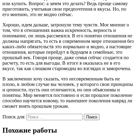
или купить. Вопрос: а зачем это делать? Ведь проще самому
приготовить, учитывая свои предпочтения и вкусы. Но, по
его мнению, это не модно сейчас.
Хорошо, идем дальше, затронули тему чувств. Мое мнение о
том, что в отношениях важна искренность, верность и
понимание, он лишь рассмеялся. В его понятии отношения не
должны напрягать, то есть в современном мире отношения без
каких-либо обязательств это нормально и модно, а настоящие
отношения, которые перейдут в будущем в семейные, это
прошлый век. Говоря проще, даже семья сейчас создается по
расчету, то есть для выгоды. В итоге я оказалась не в его
вкусе, так как слишком старомодна во взглядах и заморочена.
В заключении хочу сказать, что несовременным быть не
плохо, в любом случае вы человек, у которого свои принципы
и ценности, пусть они отличаются, но они объяснимы и
понятны. Мир меняется постоянно и если прошлое поколение
способно научится новому, то нынешнее поколения навряд ли
сможет внять прошлым урокам.
Поиск для:
Поиск
Похожие работы