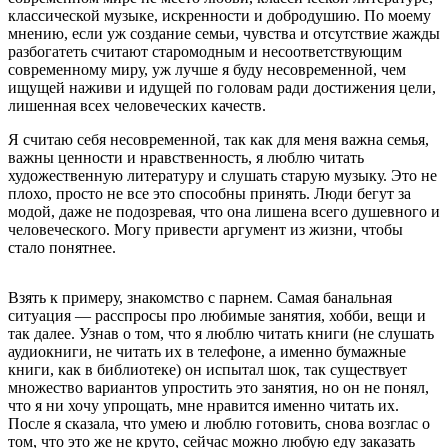
классической музыке, искренности и добродушию. По моему
мнению, если уж создание семьи, чувства и отсутствие жажды
разбогатеть считают старомодным и несоответствующим
современному миру, уж лучше я буду несовременной, чем
ищущей наживи и идущей по головам ради достижения цели,
лишенная всех человеческих качеств.
Я считаю себя несовременной, так как для меня важна семья,
важны ценности и нравственность, я люблю читать
художественную литературу и слушать старую музыку. Это не
плохо, просто не все это способны принять. Люди бегут за
модой, даже не подозревая, что она лишена всего душевного и
человеческого. Могу привести аргумент из жизни, чтобы
стало понятнее.
Взять к примеру, знакомство с парнем. Самая банальная
ситуация — расспросы про любимые занятия, хобби, вещи и
так далее. Узнав о том, что я люблю читать книги (не слушать
аудиокниги, не читать их в телефоне, а именно бумажные
книги, как в библиотеке) он испытал шок, так существует
множество вариантов упростить это занятия, но он не понял,
что я ни хочу упрощать, мне нравится именно читать их.
После я сказала, что умею и люблю готовить, снова возглас о
том, что это же не круто, сейчас можно любую еду заказать