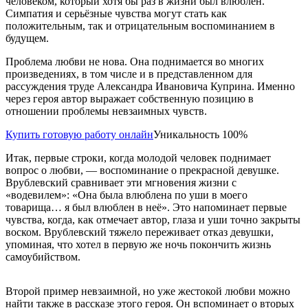
человеком, который хотя бы раз в жизни был влюблен.
Симпатия и серьёзные чувства могут стать как
положительным, так и отрицательным воспоминанием в
будущем.
Проблема любви не нова. Она поднимается во многих
произведениях, в том числе и в представленном для
рассуждения труде Александра Ивановича Куприна. Именно
через героя автор выражает собственную позицию в
отношении проблемы невзаимных чувств.
Купить готовую работу онлайн
Уникальность 100%
Итак, первые строки, когда молодой человек поднимает
вопрос о любви, — воспоминание о прекрасной девушке.
Врублевский сравнивает эти мгновения жизни с
«водевилем»: «Она была влюблена по уши в моего
товарища… я был влюблен в неё». Это напоминает первые
чувства, когда, как отмечает автор, глаза и уши точно закрыты
воском. Врублевский тяжело переживает отказ девушки,
упоминая, что хотел в первую же ночь покончить жизнь
самоубийством.
Второй пример невзаимной, но уже жестокой любви можно
найти также в рассказе этого героя. Он вспоминает о вторых