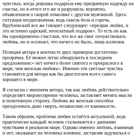
чувствах, когда девушка подарила ему призрачную надежду на
счастье, но в итоге его же и разрушила, вероятно,
объявлением о скорой помолвке с другим мужчиной. Здесь
ситуация неоднозначная, ведь сквозь боль и горечь,
Врублевский все же говорит следующее: «призрак любви, и
это истинно царский, неоплатный подарок». То есть он как
бы одновременно счастлив, что все же смог почувствовать
любовь, но и осознает, что ничего не было, лишь иллюзия.
Позиция автора в контексте двух примеров достаточно
прозрачна. Её можно легко обнаружить в последнем
предложении:» нет ничего более святого и прекрасного в
мире, чем женская любовь». Именно эти светлые чувства
становятся для автора как бы двигателем всего самого
хорошего в мире.
Я согласна с мнением автора, так как любовь действительно
определяет мировоззрение человека, заставляет менять мысли
в позитивную сторону. Любовь же женская способна
преодолевать даже смерть, независимо от взаимности.
Таким образом, проблема любви остаётся актуальной, ведь
практически каждый человек сталкивается с данными
чувствами в реальном мире. Однако именно любовь, взаимная
и нет, оказывает на человека влияние, заставляя задуматься о