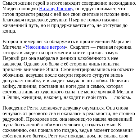
Смысл жизни герой в итоге находит совершенно неожиданно.
Увидев поющую
Наташу Ростову
, он вдруг понимает, что
готов провести рядом с ней все свои светлые и плохие дни.
Благодаря поддержке девушки Пьер не только находит
жизненный путь, но и придерживается его, не отступая до
конца.
Второй пример легко обнаружить в произведении Маргарет
Митчелл «
Унесенные ветром
». Скарлетт — главная героиня,
которая выходит на протяжении книги трижды замуж.
Первый раз она выбрала в женихи влюблённого в нее
кавалера. Однако это была с её стороны лишь попытка
привлечь внимание Эшли. Сконцентрировавшись на объекте
обожания, девушка после смерти первого супруга вновь
допускает ошибку и выходит замуж не по любви. Пережив
войну, лишения, поставив на ноги дом и семью, которая
состояла лишь из худенького сына, не менее хрупкой Мелани
и Эшли, женщина, наконец, находит и свой путь — любовь.
Поведение Ретта заставляет девушку одуматься. Она снова
очнулась от розового сна и оказалась в реальности, не столько
радужной. Преодолев все, она наконец-то нашла жизненный
путь: быть женой любимого человека, создать семью. К
сожалению, она поняла это поздно, ведь в момент осознания
собственного бытия, Ретт уже покидал дом, не слыша слов