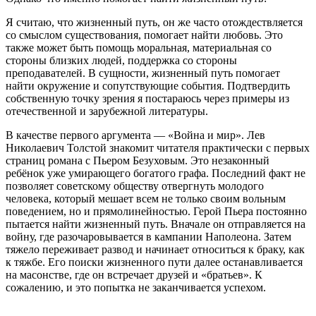
Я считаю, что жизненный путь, он же часто отождествляется
со смыслом существования, помогает найти любовь. Это
также может быть помощь моральная, материальная со
стороны близких людей, поддержка со стороны
преподавателей. В сущности, жизненный путь помогает
найти окружение и сопутствующие события. Подтвердить
собственную точку зрения я постараюсь через примеры из
отечественной и зарубежной литературы.
В качестве первого аргумента — «Война и мир». Лев
Николаевич Толстой знакомит читателя практически с первых
страниц романа с Пьером Безуховым. Это незаконный
ребёнок уже умирающего богатого графа. Последний факт не
позволяет советскому обществу отвергнуть молодого
человека, который мешает всем не только своим вольным
поведением, но и прямолинейностью. Герой Пьера постоянно
пытается найти жизненный путь. Вначале он отправляется на
войну, где разочаровывается в кампании Наполеона. Затем
тяжело переживает развод и начинает относиться к браку, как
к тяжбе. Его поиски жизненного пути далее останавливается
на масонстве, где он встречает друзей и «братьев». К
сожалению, и это попытка не заканчивается успехом.