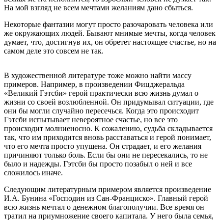
На мой взгляд не всем мечтами желаниям дано сбыться.
Некоторые фантазии могут просто разочаровать человека или
же окружающих людей. Бывают мнимые мечты, когда человек
думает, что, достигнув их, он обретет настоящее счастье, но на
самом деле это совсем не так.
В художественной литературе тоже можно найти массу
примеров. Например, в произведении Фицджеральда
«Великий Гэтсби» герой практически всю жизнь думал о
жизни со своей возлюбленной. Он придумывал ситуации, где
они бы могли случайно пересечься. Когда это происходит
Гэтсби испытывает невероятное счастье, но все это
происходит молниеносно. К сожалению, судьба складывается
так, что им приходится вновь расставаться и герой понимает,
что его мечта просто упущена. Он страдает, и его желания
причиняют только боль. Если бы они не пересекались, то не
было и надежды. Гэтсби бы просто позабыл о ней и все
сложилось иначе.
Следующим литературным примером является произведение
И.А. Бунина «Господин из Сан-Франциско». Главный герой
всю жизнь мечтал о денежном благополучии. Все время он
тратил на приумножение своего капитала. У него была семья,