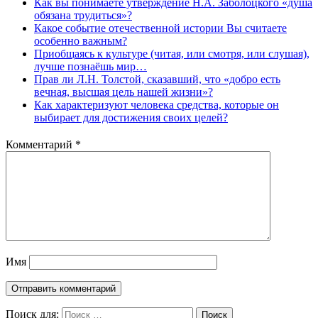
Как вы понимаете утверждение Н.А. Заболоцкого «душа
обязана трудиться»?
Какое событие отечественной истории Вы считаете
особенно важным?
Приобщаясь к культуре (читая, или смотря, или слушая),
лучше познаёшь мир…
Прав ли Л.Н. Толстой, сказавший, что «добро есть
вечная, высшая цель нашей жизни»?
Как характеризуют человека средства, которые он
выбирает для достижения своих целей?
Комментарий
*
Имя
Поиск для:
Поиск