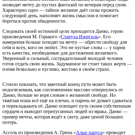
низводят мечту до пустых фантазий по вечерам перед сном.
Характерно одно — тайное желание даёт силы прожить
следующий день, наполняет жизнь смыслом и помогает
бороться против обыденности.
Следовать своей истинной цели приходится Данко, герою
произведения М. Горького «
Старуха Изергиль
». Его
намерения больше походят на мечту — обрести свободу для
себя и всех, кого он любит. Это не пустые слова — у парня
есть качества, необходимые для достижения желаемого.
Уверенный и сильный, сострадательный молодой человек
готов отдать свою жизнь. Задуманное не стоит таких жертв —
племя безвольно и пугливо, жестоко в своём страхе.
Стоило показать, что заветный конец пути может быть
недосягаемым, как соплеменники массово отвернулись от
Данко, больше не веря словам о желанной свободе. Но
тяжёлая ноша всё ещё на плечах, и парень не думает сдаваться
и перекладывать её. Данко освещает путь своим собственным
сердцем и выводит перепуганных людей из мрака. Данко —
пример мечты, которая ведёт к свету, даже ценой больших
потерь.
Ассоль из произведения А. Грина «
Алые паруса
» проводит