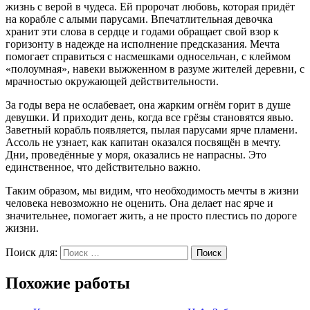
жизнь с верой в чудеса. Ей пророчат любовь, которая придёт
на корабле с алыми парусами. Впечатлительная девочка
хранит эти слова в сердце и годами обращает свой взор к
горизонту в надежде на исполнение предсказания. Мечта
помогает справиться с насмешками односельчан, с клеймом
«полоумная», навеки выжженном в разуме жителей деревни, с
мрачностью окружающей действительности.
За годы вера не ослабевает, она жарким огнём горит в душе
девушки. И приходит день, когда все грёзы становятся явью.
Заветный корабль появляется, пылая парусами ярче пламени.
Ассоль не узнает, как капитан оказался посвящён в мечту.
Дни, проведённые у моря, оказались не напрасны. Это
единственное, что действительно важно.
Таким образом, мы видим, что необходимость мечты в жизни
человека невозможно не оценить. Она делает нас ярче и
значительнее, помогает жить, а не просто плестись по дороге
жизни.
Поиск для:
Поиск
Похожие работы