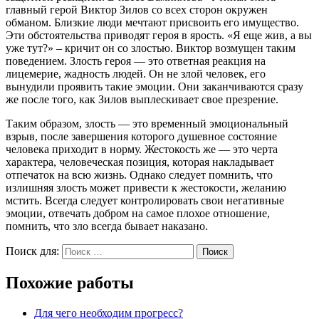
главный герой Виктор Зилов со всех сторон окружен
обманом. Близкие люди мечтают присвоить его имущество.
Эти обстоятельства приводят героя в ярость. «Я еще жив, а вы
уже тут?» – кричит он со злостью. Виктор возмущен таким
поведением. Злость героя — это ответная реакция на
лицемерие, жадность людей. Он не злой человек, его
вынудили проявить такие эмоции. Они заканчиваются сразу
же после того, как Зилов выплескивает свое презрение.
Таким образом, злость — это временный эмоциональный
взрыв, после завершения которого душевное состояние
человека приходит в норму. Жестокость же — это черта
характера, человеческая позиция, которая накладывает
отпечаток на всю жизнь. Однако следует помнить, что
излишняя злость может привести к жестокости, желанию
мстить. Всегда следует контролировать свои негативные
эмоции, отвечать добром на самое плохое отношение,
помнить, что зло всегда бывает наказано.
Поиск для:
Поиск
Похожие работы
Для чего необходим прогресс?