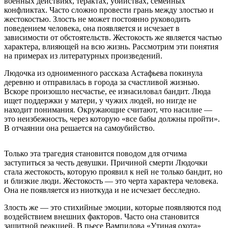
военных действиях, терактах, убийствах, семейных
конфликтах. Часто сложно провести грань между злостью и
жестокостью. Злость не может постоянно руководить
поведением человека, она появляется и исчезает в
зависимости от обстоятельств. Жестокость же является частью
характера, влияющей на всю жизнь. Рассмотрим эти понятия
на примерах из литературных произведений.
Людочка из одноименного рассказа Астафьева покинула
деревню и отправилась в города за счастливой жизнью.
Вскоре произошло несчастье, ее изнасиловал бандит. Люда
ищет поддержки у матери, у чужих людей, но нигде не
находит понимания. Окружающие считают, что насилие —
это неизбежность, через которую «все бабы должны пройти».
В отчаянии она решается на самоубийство.
Только эта трагедия становится поводом для отчима
заступиться за честь девушки. Причиной смерти Людочки
стала жестокость, которую проявил к ней не только бандит, но
и близкие люди. Жестокость — это черта характера человека.
Она не появляется из ниоткуда и не исчезает бесследно.
Злость же — это стихийные эмоции, которые появляются под
воздействием внешних факторов. Часто она становится
защитной реакцией. В пьесе Вампилова «Утиная охота»