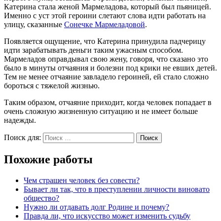
Катерина стала женой Мармеладова, который был пьяницей.
Именно с уст этой героини слетают слова идти работать на
улицу, сказанные
Сонечке Мармеладовой
.
Появляется ощущение, что Катерина принудила падчерицу
идти зарабатывать деньги таким ужасным способом.
Мармеладов оправдывал свою жену, говоря, что сказано это
было в минуты отчаяния и болезни под крики не евших детей.
Тем не менее отчаяние завладело героиней, ей стало сложно
бороться с тяжелой жизнью.
Таким образом, отчаяние приходит, когда человек попадает в
очень сложную жизненную ситуацию и не имеет больше
надежды.
Поиск для:
Поиск
Похожие работы
Чем страшен человек без совести?
Бывает ли так, что в преступлении личности виновато
общество?
Нужно ли отдавать долг Родине и почему?
Правда ли, что искусство может изменить судьбу