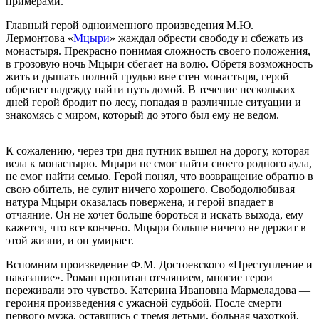
примерами.
Главный герой одноименного произведения М.Ю.
Лермонтова «
Мцыри
» жаждал обрести свободу и сбежать из
монастыря. Прекрасно понимая сложность своего положения,
в грозовую ночь Мцыри сбегает на волю. Обретя возможность
жить и дышать полной грудью вне стен монастыря, герой
обретает надежду найти путь домой. В течение нескольких
дней герой бродит по лесу, попадая в различные ситуации и
знакомясь с миром, который до этого был ему не ведом.
К сожалению, через три дня путник вышел на дорогу, которая
вела к монастырю. Мцыри не смог найти своего родного аула,
не смог найти семью. Герой понял, что возвращение обратно в
свою обитель, не сулит ничего хорошего. Свободолюбивая
натура Мцыри оказалась повержена, и герой впадает в
отчаяние. Он не хочет больше бороться и искать выхода, ему
кажется, что все кончено. Мцыри больше ничего не держит в
этой жизни, и он умирает.
Вспомним произведение Ф.М. Достоевского «Преступление и
наказание». Роман пропитан отчаянием, многие герои
переживали это чувство. Катерина Ивановна Мармеладова —
героиня произведения с ужасной судьбой. После смерти
первого мужа, оставшись с тремя детьми, больная чахоткой,