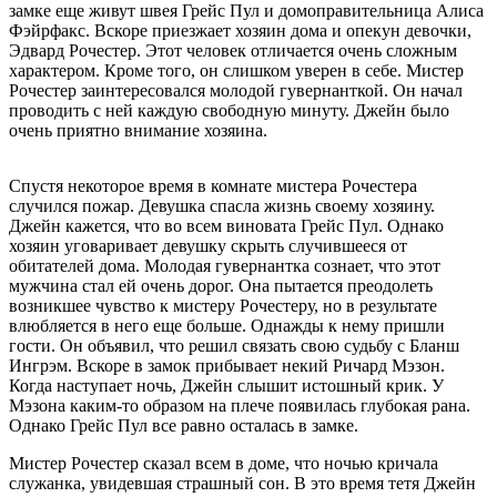
замке еще живут швея Грейс Пул и домоправительница Алиса
Фэйрфакс. Вскоре приезжает хозяин дома и опекун девочки,
Эдвард Рочестер. Этот человек отличается очень сложным
характером. Кроме того, он слишком уверен в себе. Мистер
Рочестер заинтересовался молодой гувернанткой. Он начал
проводить с ней каждую свободную минуту. Джейн было
очень приятно внимание хозяина.
Спустя некоторое время в комнате мистера Рочестера
случился пожар. Девушка спасла жизнь своему хозяину.
Джейн кажется, что во всем виновата Грейс Пул. Однако
хозяин уговаривает девушку скрыть случившееся от
обитателей дома. Молодая гувернантка сознает, что этот
мужчина стал ей очень дорог. Она пытается преодолеть
возникшее чувство к мистеру Рочестеру, но в результате
влюбляется в него еще больше. Однажды к нему пришли
гости. Он объявил, что решил связать свою судьбу с Бланш
Ингрэм. Вскоре в замок прибывает некий Ричард Мэзон.
Когда наступает ночь, Джейн слышит истошный крик. У
Мэзона каким-то образом на плече появилась глубокая рана.
Однако Грейс Пул все равно осталась в замке.
Мистер Рочестер сказал всем в доме, что ночью кричала
служанка, увидевшая страшный сон. В это время тетя Джейн