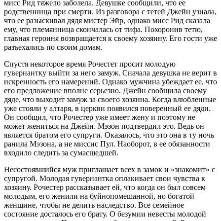
мисс Рид тяжело заболела. Девушке сообщили, что ее
родственница при смерти. Из разговора с тетей Джейн узнала,
что ее разыскивал дядя мистер Эйр, однако мисс Рид сказала
ему, что племянница скончалась от тифа. Похоронив тетю,
главная героиня возвращается к своему хозяину. Его гости уже
разъехались по своим домам.
Спустя некоторое время Рочестет просит молодую
гувернантку выйти за него замуж. Сначала девушка не верит в
искренность его намерений. Однако мужчина убеждает ее, что
его предложение вполне серьезно. Джейн сообщила своему
дяде, что выходит замуж за своего хозяина. Когда влюбленные
уже стояли у алтаря, в церкви появился поверенный ее дяди.
Он сообщил, что Рочестер уже имеет жену и поэтому не
может жениться на Джейн. Мэзон подтвердил это. Ведь он
является братом его супруги. Оказалось, что это она в ту ночь
ранила Мэзона, а не миссис Пул. Наоборот, в ее обязанности
входило следить за сумасшедшей.
Несостоявшийся муж приглашает всех в замок и «знакомит» с
супругой. Молодая гувернантка оплакивает свои чувства к
хозяину. Рочестер рассказывает ей, что когда он был совсем
молодым, его женили на буйнопомешанной, но богатой
женщине, чтобы не делить наследство. Все семейное
состояние досталось его брату. О безумии невесты молодой