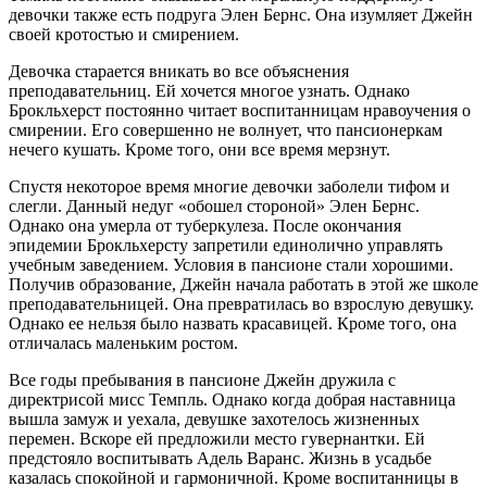
девочки также есть подруга Элен Бернс. Она изумляет Джейн
своей кротостью и смирением.
Девочка старается вникать во все объяснения
преподавательниц. Ей хочется многое узнать. Однако
Брокльхерст постоянно читает воспитанницам нравоучения о
смирении. Его совершенно не волнует, что пансионеркам
нечего кушать. Кроме того, они все время мерзнут.
Спустя некоторое время многие девочки заболели тифом и
слегли. Данный недуг «обошел стороной» Элен Бернс.
Однако она умерла от туберкулеза. После окончания
эпидемии Брокльхерсту запретили единолично управлять
учебным заведением. Условия в пансионе стали хорошими.
Получив образование, Джейн начала работать в этой же школе
преподавательницей. Она превратилась во взрослую девушку.
Однако ее нельзя было назвать красавицей. Кроме того, она
отличалась маленьким ростом.
Все годы пребывания в пансионе Джейн дружила с
директрисой мисс Темпль. Однако когда добрая наставница
вышла замуж и уехала, девушке захотелось жизненных
перемен. Вскоре ей предложили место гувернантки. Ей
предстояло воспитывать Адель Варанс. Жизнь в усадьбе
казалась спокойной и гармоничной. Кроме воспитанницы в