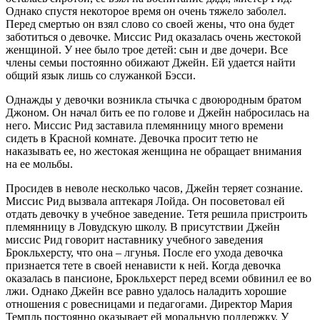
Однако спустя некоторое время он очень тяжело заболел.
Перед смертью он взял слово со своей жены, что она будет
заботиться о девочке. Миссис Рид оказалась очень жестокой
женщиной. У нее было трое детей: сын и две дочери. Все
члены семьи постоянно обижают Джейн. Ей удается найти
общий язык лишь со служанкой Бэсси.
Однажды у девочки возникла стычка с двоюродным братом
Джоном. Он начал бить ее по голове и Джейн набросилась на
него. Миссис Рид заставила племянницу много времени
сидеть в Красной комнате. Девочка просит тетю не
наказывать ее, но жестокая женщина не обращает внимания
на ее мольбы.
Просидев в неволе несколько часов, Джейн теряет сознание.
Миссис Рид вызвала аптекаря Лойда. Он посоветовал ей
отдать девочку в учебное заведение. Тетя решила пристроить
племянницу в Ловудскую школу. В присутствии Джейн
миссис Рид говорит наставнику учебного заведения
Брокльхерсту, что она – лгунья. После его ухода девочка
признается тете в своей ненависти к ней. Когда девочка
оказалась в пансионе, Брокльхерст перед всеми обвинил ее во
лжи. Однако Джейн все равно удалось наладить хорошие
отношения с ровесницами и педагогами. Директор Мария
Темпль постоянно оказывает ей моральную поддержку. У