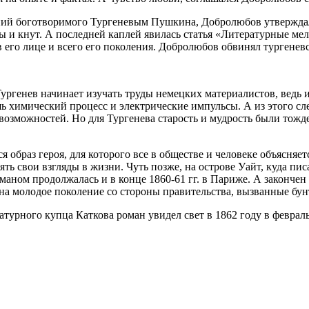
ений боготворимого Тургеневым Пушкина, Добролюбов утвержда
ы и кнут. А последней каплей явилась статья «Литературные ме
 его лице и всего его поколения. Добролюбов обвинял тургенев
ургенев начинает изучать труды немецких материалистов, ведь
 химический процесс и электрические импульсы. А из этого след
озможностей. Но для Тургенева старость и мудрость были тожд
я образ героя, для которого все в обществе и человеке объясня
ять свои взгляды в жизни. Чуть позже, на острове Уайт, куда пи
оманом продолжалась и в конце 1860-61 гг. в Париже. А закончен 
 на молодое поколение со стороны правительства, вызванные бун
атурного купца Каткова роман увидел свет в 1862 году в феврал