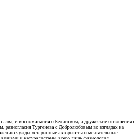
 слава, и воспоминания о Белинском, и дружеские отношения с
м, разногласия Тургенева с Добролюбовым во взглядах на
околению чужды «старинные авторитеты и мечтательные
 врачами и натуралистами, всего лишь физиология.