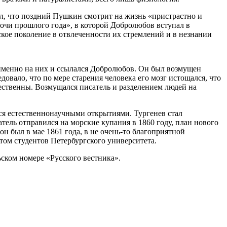
л, что поздний Пушкин смотрит на жизнь «пристрастно и
лочи прошлого года», в которой Добролюбов вступал в
ское поколение в отвлеченности их стремлений и в незнании
 именно на них и ссылался Добролюбов. Он был возмущен
овало, что по мере старения человека его мозг истощался, что
ественны. Возмущался писатель и разделением людей на
ется естественнонаучными открытиями. Тургенев стал
сатель отправился на морские купания в 1860 году, план нового
он был в мае 1861 года, в не очень-то благоприятной
том студентов Петербургского университета.
ьском номере «Русского вестника».