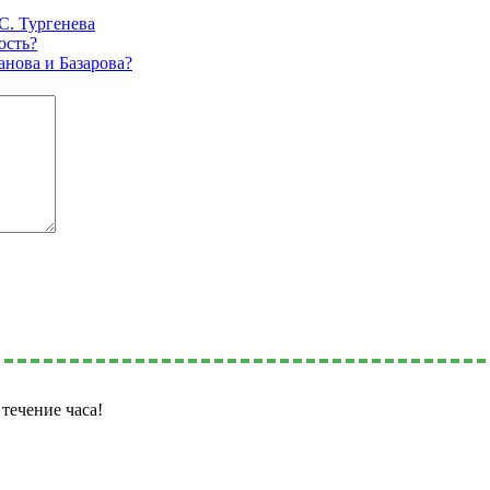
С. Тургенева
ость?
анова и Базарова?
течение часа!