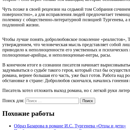
Чуть позже в своей рецензии на седьмой том Собрания сочин
поверхностно», а для исправления людей предпочитает темниц
полемику с общественно-литературной позицией Тургенева, а в
подлинной жизни.
Чтобы лучше понять добролюбовское поколение «реалистов», Т
утверждением, что человеческая мысль представляет собой лишь
приводило к неполноценности его умственных и психических в
полноценные-арийцы, и неполноценные-негры, расы.
В конечном итоге в сознании писателя начинает вырисовыватьс
задумываться о судьбе такого героя, который стал бы осуществл
романа, вернее большая его часть, уже был готов. Работа над р
обстановке в стране: Добролюбов скончался, начались гонения
Писатель хотел отложить выход романа, но с легкой руки литер
Поиск для:
Поиск
Похожие работы
Образ Базарова в романе И.С. Тургенева «Отцы и дети»