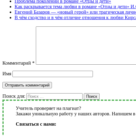
Проблема поколений в романе «Отцы и дети»
Как раскрывается тема любви в романе «Отцы и дети» И.
Евгений Базаров — «новый герой» или трагическая личн
В чём сходство и в чём отличие отношения к любви Кирс
Комментарий
*
Имя
Поиск для:
Поиск
Учитель проверяет на плагиат?
Закажи уникальную работу у наших авторов. Напишем в 
Связаться с нами: