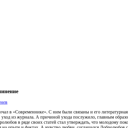
чинение
енев
чал в «Современнике». С ним были связаны и его литературная
уход из журнала. А причиной ухода послужило, главным образо
ролюбов в ряде своих статей стал утверждать, что молодому п
 на опыте и фактах. А чувство любви, соглашался Добролюбов с