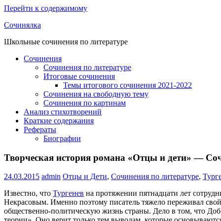
Перейти к содержимому
Сочинялка
Школьные сочинения по литературе
Сочинения
Сочинения по литературе
Итоговые сочинения
Темы итогового сочинения 2021-2022
Сочинения на свободную тему
Сочинения по картинам
Анализ стихотворений
Краткие содержания
Рефераты
Биографии
Творческая история романа «Отцы и дети» — Со
24.03.2015
admin
Отцы и Дети
,
Сочинения по литературе
,
Тург
Известно, что
Тургенев
на протяжении пятнадцати лет сотрудни
Некрасовым. Именно поэтому писатель тяжело переживал свой 
общественно-политическую жизнь страны. Дело в том, что Доб
теории». Оно верит только тем выводам, которые основываются