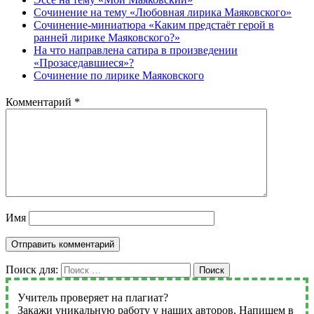
Сочинение на тему «Любовная лирика Маяковского»
Сочинение-миниатюра «Каким предстаёт герой в
ранней лирике Маяковского?»
На что направлена сатира в произведении
«Прозаседавшиеся»?
Сочинение по лирике Маяковского
Комментарий
*
Имя
Поиск для:
Поиск
Учитель проверяет на плагиат?
Закажи уникальную работу у наших авторов. Напишем в