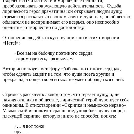
творчества считал нести в мир вечные ценности,
преобразовывать окружающую действительность. Судьба
лирического героя драматична: он открывает людям душу,
стремится рассказать о своих мыслях и чувствах, но общество
обывателя не воспринимает его всерьез, оно неспособно
оценить его творчество по достоинству.
Отношение людей к искусству описано в стихотворении
«Нате!»:
«Все вы на бабочку поэтиного сердца
взгромоздитесь, грязные…».
Автор использует метафору «бабочка поэтиного сердца»,
чтобы сделать акцент на том, что душа поэта хрупка и
прекрасна, а общество «сытых» не умеет обращаться с ней.
Стремясь рассказать людям о том, что терзает душу, и, не
находя отклика в обществе, лирический герой чувствует себя
одиноким. В стихотворении «Скрипка и немножко нервно»
Маяковский использует сравнение, уподобляя душу творца
плачущей скрипке, которую никто не способен понять:
«… я вот тоже
ору —