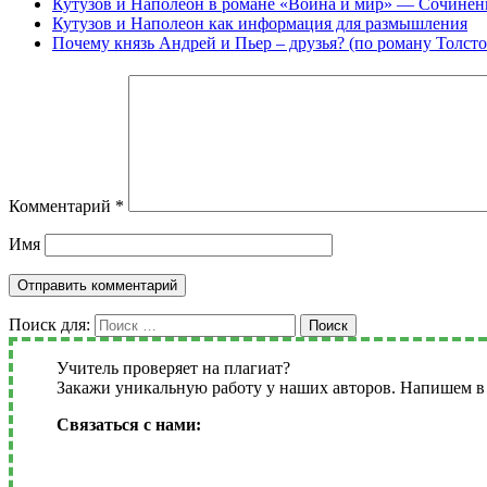
Кутузов и Наполеон в романе «Война и мир» — Сочинен
Кутузов и Наполеон как информация для размышления
Почему князь Андрей и Пьер – друзья? (по роману Толст
Комментарий
*
Имя
Поиск для:
Поиск
Учитель проверяет на плагиат?
Закажи уникальную работу у наших авторов. Напишем в 
Связаться с нами: