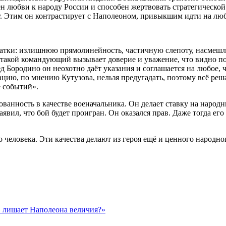
нен любви к народу России и способен жертвовать стратегическ
у. Этим он контрастирует с Наполеоном, привыкшим идти на люб
статки: излишнюю прямолинейность, частичную слепоту, насмешл
 такой командующий вызывает доверие и уважение, что видно 
ред Бородино он неохотно даёт указания и соглашается на любое, 
уацию, по мнению Кутузова, нельзя предугадать, поэтому всё ре
е событий».
зованность в качестве военачальника. Он делает ставку на наро
явил, что бой будет проигран. Он оказался прав. Даже тогда ег
о человека. Эти качества делают из героя ещё и ценного народн
» лишает Наполеона величия?»