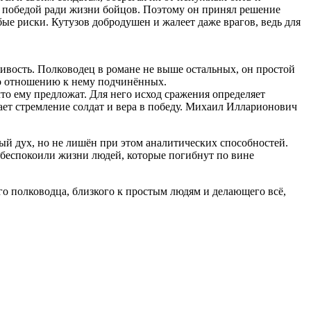
ой победой ради жизни бойцов. Поэтому он принял решение
ые риски. Кутузов добродушен и жалеет даже врагов, ведь для
ивость. Полководец в романе не выше остальных, он простой
по отношению к нему подчинённых.
что ему предложат. Для него исход сражения определяет
шает стремление солдат и вера в победу. Михаил Илларионович
дный дух, но не лишён при этом аналитических способностей.
о беспокоили жизни людей, которые погибнут по вине
ого полководца, близкого к простым людям и делающего всё,