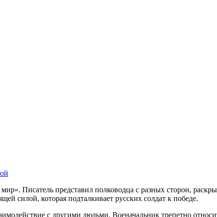
той
ир». Писатель представил полководца с разных сторон, раскрыв 
щей силой, которая подталкивает русских солдат к победе.
заимодействие с другими людьми. Военачальник трепетно относит