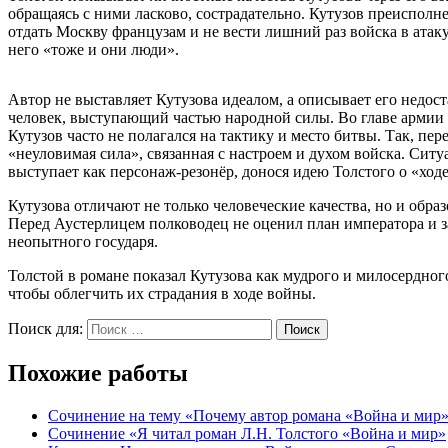
обращаясь с ними ласково, сострадательно. Кутузов преиспол
отдать Москву французам и не вести лишний раз войска в атак
него «тоже и они люди».
Автор не выставляет Кутузова идеалом, а описывает его недо
человек, выступающий частью народной силы. Во главе армии
Кутузов часто не полагался на тактику и место битвы. Так, пе
«неуловимая сила», связанная с настроем и духом войска. Сит
выступает как персонаж-резонёр, донося идею Толстого о «ход
Кутузова отличают не только человеческие качества, но и обра
Перед Аустерлицем полководец не оценил план императора и за
неопытного государя.
Толстой в романе показал Кутузова как мудрого и милосердног
чтобы облегчить их страдания в ходе войны.
Поиск для:
Поиск
Похожие работы
Сочинение на тему «Почему автор романа «Война и мир
Сочинение «Я читал роман Л.Н. Толстого «Война и мир»