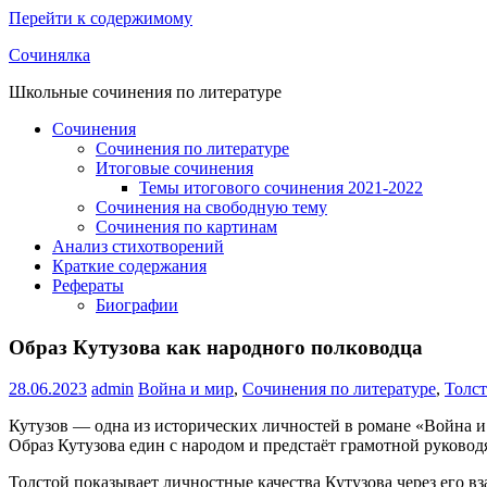
Перейти к содержимому
Сочинялка
Школьные сочинения по литературе
Сочинения
Сочинения по литературе
Итоговые сочинения
Темы итогового сочинения 2021-2022
Сочинения на свободную тему
Сочинения по картинам
Анализ стихотворений
Краткие содержания
Рефераты
Биографии
Образ Кутузова как народного полководца
28.06.2023
admin
Война и мир
,
Сочинения по литературе
,
Толс
Кутузов — одна из исторических личностей в романе «Война и м
Образ Кутузова един с народом и предстаёт грамотной руководя
Толстой показывает личностные качества Кутузова через его в