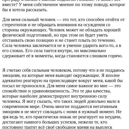
вместе? У меня собственное мнение по этому поводу, которое
бы я хотела рассказать.
Для меня сильный человек — это тот, кто способен отойти от
стереотипов и не обращать внимания на осуждения со
стороны окружающих. Человек может не обладать хорошей
физической подготовкой, но при этом он будет уметь
отстаивать свою позицию и не станет плыть по течению.
Сила человека заключается не в умении ударить кого-то, а в
его словах. Его сила таится внутри, он максимально
сдерживает её в моменты, когда становится слишком горячо.
Я считаю себя сильным человеком, потому что я не поддаюсь
эмоциям, на которые меня выводят окружающие. Я вполне
адекватно реагирую на происходящее вокруг меня, какой бы
посыл не проносился. Для меня самое важное во мне — это
спокойствие и уравновешенность. Это те два качества,
которые наиболее демонстрируют внутреннюю силу
человека. Я могу сказать, что таких людей довольно мало в
современном мире. Очень многие поддаются негативным
эмоциям и не могут совладать с ними в нужный момент. Не
зря ведь те, кто практически никак не реагирует на неудачи,
достигают намного больших успехов, нежели те, кто
постоянно тратит всё своё свободное время на выплеск