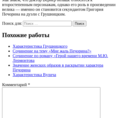
второстепенным персонажам, однако его роль в произведении
велика — именно он становится секундантом Григория
Печорина на дуэли с Грушницким.
Поиск для:
Поиск
Похожие работы
Характеристика Грушницкого
Сочинение на тему «Мне жаль Печорина?»
Сочинение по роману «Герой нашего времени М.Ю.
Лермонтова
Значение женских образов в раскрытии характера
Печорина
Характеристика Вулича
Комментарий
*