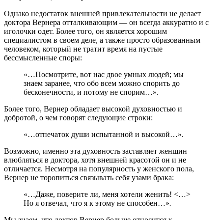
Однако недостаток внешней привлекательности не делает
доктора Вернера отталкивающим — он всегда аккуратно и с
иголочки одет. Более того, он является хорошим
специалистом в своем деле, а также просто образованным
человеком, который не тратит время на пустые
бессмысленные споры:
«…Посмотрите, вот нас двое умных людей; мы
знаем заранее, что обо всем можно спорить до
бесконечности, и потому не спорим…».
Более того, Вернер обладает высокой духовностью и
добротой, о чем говорят следующие строки:
«…отпечаток души испытанной и высокой…».
Возможно, именно эта духовность заставляет женщин
влюбляться в доктора, хотя внешней красотой он и не
отличается. Несмотря на популярность у женского пола,
Вернер не торопиться связывать себя узами брака:
«…Даже, поверите ли, меня хотели женить! <…>
Но я отвечал, что я к этому не способен…»
.
Мы знаем, что доктор Вернер больше относится к