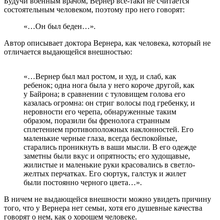
Будучи военным врачом, Вернер все-таки не считается
состоятельным человеком, поэтому про него говорят:
«…Он был беден…»
.
Автор описывает доктора Вернера, как человека, который не
отличается выдающейся внешностью:
«…Вернер был мал ростом, и худ, и слаб, как
ребенок; одна нога была у него короче другой, как
у Байрона; в сравнении с туловищем голова его
казалась огромна: он стриг волосы под гребенку, и
неровности его черепа, обнаруженные таким
образом, поразили бы френолога странным
сплетением противоположных наклонностей. Его
маленькие черные глаза, всегда беспокойные,
старались проникнуть в ваши мысли. В его одежде
заметны были вкус и опрятность; его худощавые,
жилистые и маленькие руки красовались в светло-
желтых перчатках. Его сюртук, галстук и жилет
были постоянно черного цвета…».
В ничем не выдающейся внешности можно увидеть причину
того, что у Вернера нет семьи, хотя его душевные качества
говорят о нем, как о хорошем человеке.