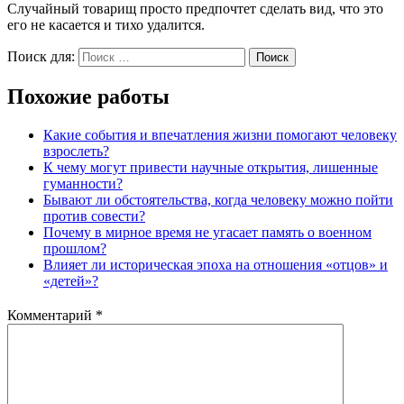
Случайный товарищ просто предпочтет сделать вид, что это
его не касается и тихо удалится.
Поиск для:
Поиск
Похожие работы
Какие события и впечатления жизни помогают человеку
взрослеть?
К чему могут привести научные открытия, лишенные
гуманности?
Бывают ли обстоятельства, когда человеку можно пойти
против совести?
Почему в мирное время не угасает память о военном
прошлом?
Влияет ли историческая эпоха на отношения «отцов» и
«детей»?
Комментарий
*