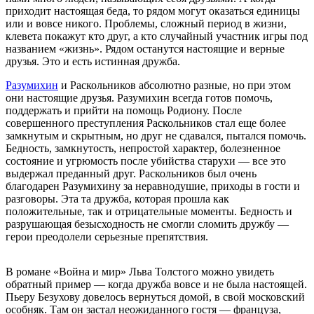
приходит настоящая беда, то рядом могут оказаться единицы
или и вовсе никого. Проблемы, сложный период в жизни,
клевета покажут кто друг, а кто случайный участник игры под
названием «жизнь». Рядом останутся настоящие и верные
друзья. Это и есть истинная дружба.
Разумихин
и Раскольников абсолютно разные, но при этом
они настоящие друзья. Разумихин всегда готов помочь,
поддержать и прийти на помощь Родиону. После
совершенного преступления Раскольников стал еще более
замкнутым и скрытным, но друг не сдавался, пытался помочь.
Бедность, замкнутость, непростой характер, болезненное
состояние и угрюмость после убийства старухи — все это
выдержал преданный друг. Раскольников был очень
благодарен Разумихину за неравнодушие, приходы в гости и
разговоры. Эта та дружба, которая прошла как
положительные, так и отрицательные моменты. Бедность и
разрушающая безысходность не смогли сломить дружбу —
герои преодолели серьезные препятствия.
В романе «Война и мир» Льва Толстого можно увидеть
обратный пример — когда дружба вовсе и не была настоящей.
Пьеру Безухову довелось вернуться домой, в свой московский
особняк. Там он застал неожиданного гостя — француза,