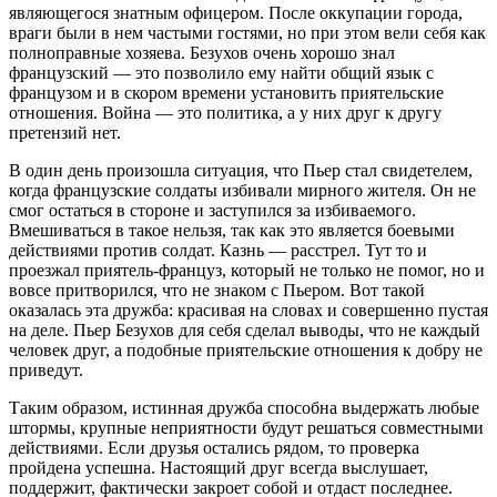
являющегося знатным офицером. После оккупации города,
враги были в нем частыми гостями, но при этом вели себя как
полноправные хозяева. Безухов очень хорошо знал
французский — это позволило ему найти общий язык с
французом и в скором времени установить приятельские
отношения. Война — это политика, а у них друг к другу
претензий нет.
В один день произошла ситуация, что Пьер стал свидетелем,
когда французские солдаты избивали мирного жителя. Он не
смог остаться в стороне и заступился за избиваемого.
Вмешиваться в такое нельзя, так как это является боевыми
действиями против солдат. Казнь — расстрел. Тут то и
проезжал приятель-француз, который не только не помог, но и
вовсе притворился, что не знаком с Пьером. Вот такой
оказалась эта дружба: красивая на словах и совершенно пустая
на деле. Пьер Безухов для себя сделал выводы, что не каждый
человек друг, а подобные приятельские отношения к добру не
приведут.
Таким образом, истинная дружба способна выдержать любые
штормы, крупные неприятности будут решаться совместными
действиями. Если друзья остались рядом, то проверка
пройдена успешна. Настоящий друг всегда выслушает,
поддержит, фактически закроет собой и отдаст последнее.