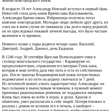
звания Новгородского князя.
В возрасте 19 лет Александр Невский вступил в первый брак.
Невестой стала дочь князя Врячислава Васильковича,
Александра Брячиславна. Избранница получила титул
княгини новгородской. Молодые люди любили друг друга, их
союз ни в коем случае не связывали узы долга перед родиной,
он не преследовал никакой личной выгоды, что было частым
явлением в те времена.
Немного позже у пары родятся четыре сына: Василий,
Дмитрий, Андрей, Даниил, дочь Евдокия.
В 1246 году 30 сентября Ярослав Всеволодович умер в
столице монгольского государства – Каракоруме от,
предположительно, отравления его матерью Гуюк-хана,
которая в знак почёта дала ему пить и есть из собственных
рук. После трапезы Владимировский князь почувствовал
недомогание и по пути на родину скончался за 7 дней.
Из летописей можно узнать характеристику Александра: он
был сильным и выносливым человеком, в нужный момент
принимал рациональные решения, не поддавался эмоциям.
Князь был ловок во всём: в играх, в делах. Красив и
обаятелен, умел располагать к себе людей. Потеря близких и
разлука с домом не вгоняли его в печаль, а наоборот –
придавали сил идти дальше и бороться, чтобы вернуться назад