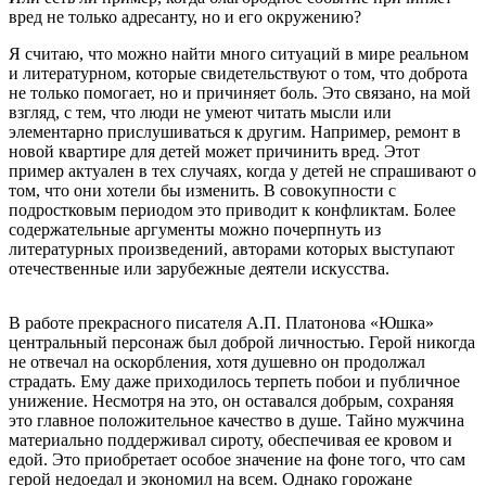
вред не только адресанту, но и его окружению?
Я считаю, что можно найти много ситуаций в мире реальном
и литературном, которые свидетельствуют о том, что доброта
не только помогает, но и причиняет боль. Это связано, на мой
взгляд, с тем, что люди не умеют читать мысли или
элементарно прислушиваться к другим. Например, ремонт в
новой квартире для детей может причинить вред. Этот
пример актуален в тех случаях, когда у детей не спрашивают о
том, что они хотели бы изменить. В совокупности с
подростковым периодом это приводит к конфликтам. Более
содержательные аргументы можно почерпнуть из
литературных произведений, авторами которых выступают
отечественные или зарубежные деятели искусства.
В работе прекрасного писателя А.П. Платонова «Юшка»
центральный персонаж был доброй личностью. Герой никогда
не отвечал на оскорбления, хотя душевно он продолжал
страдать. Ему даже приходилось терпеть побои и публичное
унижение. Несмотря на это, он оставался добрым, сохраняя
это главное положительное качество в душе. Тайно мужчина
материально поддерживал сироту, обеспечивая ее кровом и
едой. Это приобретает особое значение на фоне того, что сам
герой недоедал и экономил на всем. Однако горожане