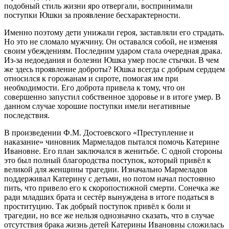
подобный стиль жизни яро отвергали, воспринимали
поступки Юшки за проявление бесхарактерности.
Именно поэтому дети унижали героя, заставляли его страдать.
Но это не сломало мужчину. Он оставался собой, не изменяя
своим убеждениям. Последним ударом стала очередная драка.
Из-за недоедания и болезни Юшка умер после стычки. В чем
же здесь проявление доброты? Юшка всегда с добрым сердцем
относился к горожанам и сироте, помогая им при
необходимости. Его доброта привела к тому, что он
совершенно запустил собственное здоровье и в итоге умер. В
данном случае хорошие поступки имели негативные
последствия.
В произведении Ф.М. Достоевского «Преступление и
наказание» чиновник Мармеладов пытался помочь Катерине
Ивановне. Его план заключался в женитьбе. С одной стороны
это был полный благородства поступок, который привёл к
великой для женщины трагедии. Изначально Мармеладов
поддерживал Катерину с детьми, но потом начал постоянно
пить, что привело его к скоропостижной смерти. Сонечка же
ради младших брата и сестёр вынуждена в итоге податься в
проституцию. Так добрый поступок привёл к боли и
трагедии, но все же нельзя однозначно сказать, что в случае
отсутствия брака жизнь детей Катерины Ивановны сложилась