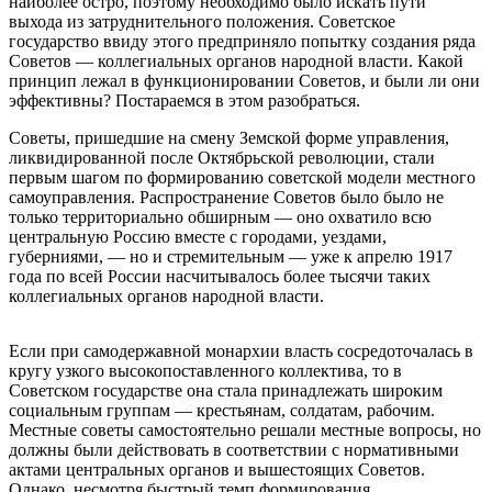
наиболее остро, поэтому необходимо было искать пути
выхода из затруднительного положения. Советское
государство ввиду этого предприняло попытку создания ряда
Советов — коллегиальных органов народной власти. Какой
принцип лежал в функционировании Советов, и были ли они
эффективны? Постараемся в этом разобраться.
Советы, пришедшие на смену Земской форме управления,
ликвидированной после Октябрьской революции, стали
первым шагом по формированию советской модели местного
самоуправления. Распространение Советов было было не
только территориально обширным — оно охватило всю
центральную Россию вместе с городами, уездами,
губерниями, — но и стремительным — уже к апрелю 1917
года по всей России насчитывалось более тысячи таких
коллегиальных органов народной власти.
Если при самодержавной монархии власть сосредоточалась в
кругу узкого высокопоставленного коллектива, то в
Советском государстве она стала принадлежать широким
социальным группам — крестьянам, солдатам, рабочим.
Местные советы самостоятельно решали местные вопросы, но
должны были действовать в соответствии с нормативными
актами центральных органов и вышестоящих Советов.
Однако, несмотря быстрый темп формирования,