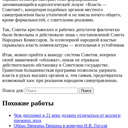
запоминающийся идеологический лозунг «Власть —
Советам!», концепция подобных органов местного
самоуправления была утопичной и не имела ничего общего,
кроме формальностей, с советскими реалиями.
Так, Советы крестьянских и рабочих депутатов фактически
были безвольны и действовали лишь с постановлений Совета
Народных Комиссаров. За иллюзорной народной властью
скрывалась власть номенклатуры — всесильная и устойчивая.
Итак, можно прийти к выводу: система Советов, вопреки
своей заманчивой «обложке», никак не отражала
действительную обстановку в Советском государстве.
Грамотная большивисткая программа позволила удержать
власть в руках высших органов и, тем самым, предотвратила
возможный хаос при реальном народном самоуправлении.
Поиск для:
Поиск
Похожие работы
Чем дипломат в 21 веке должен отличаться от коллеги
прежних эпох
Образ Ляпкина-Тяпкина в комедии Н.В. Гоголя