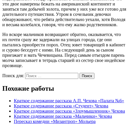
эти двое намерены бежать на американский континент и
заняться там добычей золота, причем у них уже все готово для
длительного путешествия. Утром в сочельник девочки
обнаруживают, что ребята действительно уехали, хотя Володя
и весьма колебался, говоря, что ему жалко родственников.
Но вскоре мальчиков возвращают обратно, оказывается, что
их почти сразу же задержали на улицах города, где они
пытались приобрести порох. Отец зовет товарищей в кабинет
и сурово беседует с ними. На следующий день за сыном
приезжает и мать Чечевицына. Перед самым отъездом парень
молча записывает в тетрадь старшей из сестер свое индейское
прозвище.
Поиск для:
Поиск
Похожие работы
Краткое содержание рассказа А.П. Чехова «Палата №6»
Краткое содержание рассказа «Студент» Чехова
Краткое содержание рассказа «Злоумышленник» Чехова
Краткое содержание рассказа «Мальчики» Чехова
Пересказ комедии «Мизантроп» Мольера