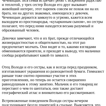
Чечевицын. Вся семья встречает ребят с искренней радостью
и теплотой, у трех сестер Володи его друг вызывает
живейший интерес, этот паренек совсем не похож ни на их
брата, ни на других знакомых, имеющихся у девочек.
Чечевицын держится замкнуто и угрюмо, кажется всем
выходцем из простонародья, «кухаркиным сыном», но сестры
полагают, что перед ними находится весьма разумный и
образованный человек.
Девочки замечают, что и их брат, прежде отличающийся
жизнерадостностью и общительностью, на этот раз
предпочитает молчать. Они видят и то, какими взглядами
обмениваются приятели, и приходят к выводу, что мальчики
сообща разрабатывают какой-то замысел.
Отец Володи и его сестры, как и всегда перед праздником,
изготавливают украшения из разноцветной бумаги. Гимназист
раньше тоже охотно принимал участие в этих
приготовлениях, но теперь он остается совершенно
равнодушным к этому занятию. Мальчик и его товарищ не
перестают о чем-то шептаться, они также достают
географический атлас и внимательно его рассматривают.
Встревоженные поведением Володи сестры вечером
подслушивают беседу приятелей в спальне. Выясняется, что