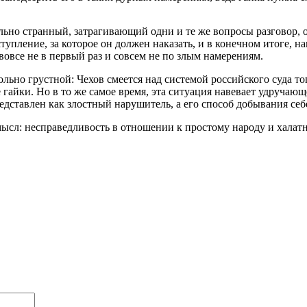
льно странный, затрагивающий одни и те же вопросы разговор, 
упление, за которое он должен наказать, и в конечном итоге, на
овсе не в первый раз и совсем не по злым намерениям.
ольно грустной: Чехов смеется над системой российского суда т
айки. Но в то же самое время, эта ситуация навевает удручающ
редставлен как злостный нарушитель, а его способ добывания се
ысл: несправедливость в отношении к простому народу и халат