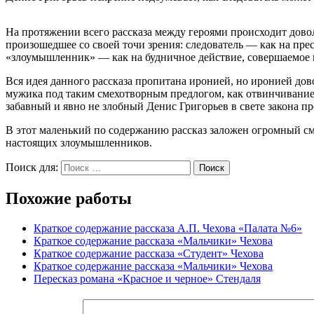
На протяжении всего рассказа между героями происходит дово
произошедшее со своей точи зрения: следователь — как на прест
«злоумышленник» — как на будничное действие, совершаемое в
Вся идея данного рассказа пропитана иронией, но иронией дов
мужика под таким смехотворным предлогом, как отвинчивание г
забавный и явно не злобный Денис Григорьев в свете закона п
В этот маленький по содержанию рассказ заложен огромный см
настоящих злоумышленников.
Поиск для:
Поиск
Похожие работы
Краткое содержание рассказа А.П. Чехова «Палата №6»
Краткое содержание рассказа «Мальчики» Чехова
Краткое содержание рассказа «Студент» Чехова
Краткое содержание рассказа «Мальчики» Чехова
Пересказ романа «Красное и черное» Стендаля