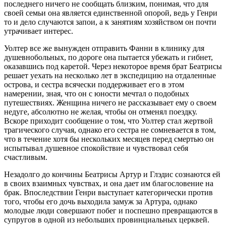
последнего ничего не сообщать близким, понимая, что для
своей семьи она является единственной опорой, ведь у Генри
то и дело случаются запои, а к занятиям хозяйством он почти
утрачивает интерес.
Уолтер все же вынужден отправить Фанни в клинику для
душевнобольных, по дороге она пытается убежать и гибнет,
оказавшись под каретой. Через некоторое время брат Беатрисы
решает уехать на несколько лет в экспедицию на отдаленные
острова, и сестра всячески поддерживает его в этом
намерении, зная, что он с юности мечтал о подобных
путешествиях. Женщина ничего не рассказывает ему о своем
недуге, абсолютно не желая, чтобы он отменял поездку.
Вскоре приходит сообщение о том, что Уолтер стал жертвой
трагического случая, однако его сестра не сомневается в том,
что в течение хотя бы нескольких месяцев перед смертью он
испытывал душевное спокойствие и чувствовал себя
счастливым.
Незадолго до кончины Беатрисы Артур и Глэдис сознаются ей
в своих взаимных чувствах, и она дает им благословение на
брак. Впоследствии Генри выступает категорически против
того, чтобы его дочь выходила замуж за Артура, однако
молодые люди совершают побег и поспешно превращаются в
супругов в одной из небольших провинциальных церквей.