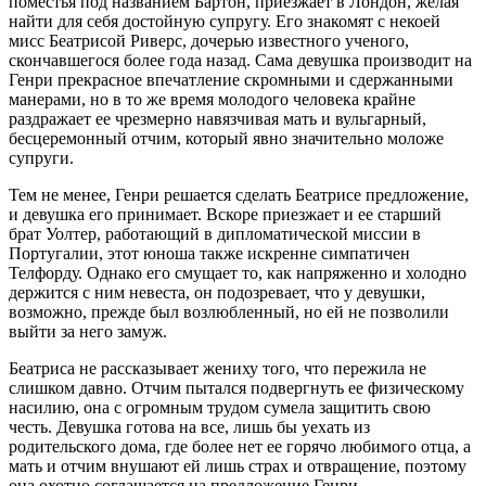
поместья под названием Бартон, приезжает в Лондон, желая
найти для себя достойную супругу. Его знакомят с некоей
мисс Беатрисой Риверс, дочерью известного ученого,
скончавшегося более года назад. Сама девушка производит на
Генри прекрасное впечатление скромными и сдержанными
манерами, но в то же время молодого человека крайне
раздражает ее чрезмерно навязчивая мать и вульгарный,
бесцеремонный отчим, который явно значительно моложе
супруги.
Тем не менее, Генри решается сделать Беатрисе предложение,
и девушка его принимает. Вскоре приезжает и ее старший
брат Уолтер, работающий в дипломатической миссии в
Португалии, этот юноша также искренне симпатичен
Телфорду. Однако его смущает то, как напряженно и холодно
держится с ним невеста, он подозревает, что у девушки,
возможно, прежде был возлюбленный, но ей не позволили
выйти за него замуж.
Беатриса не рассказывает жениху того, что пережила не
слишком давно. Отчим пытался подвергнуть ее физическому
насилию, она с огромным трудом сумела защитить свою
честь. Девушка готова на все, лишь бы уехать из
родительского дома, где более нет ее горячо любимого отца, а
мать и отчим внушают ей лишь страх и отвращение, поэтому
она охотно соглашается на предложение Генри.