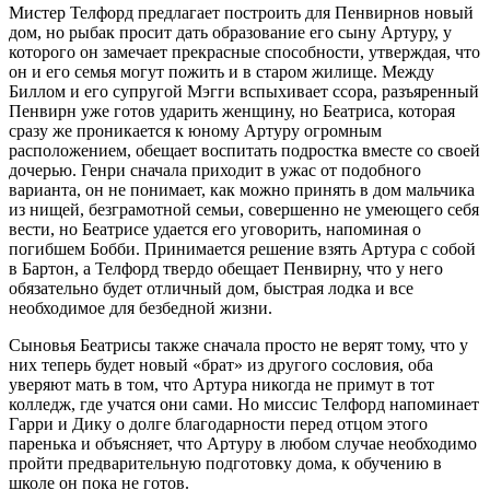
Мистер Телфорд предлагает построить для Пенвирнов новый
дом, но рыбак просит дать образование его сыну Артуру, у
которого он замечает прекрасные способности, утверждая, что
он и его семья могут пожить и в старом жилище. Между
Биллом и его супругой Мэгги вспыхивает ссора, разъяренный
Пенвирн уже готов ударить женщину, но Беатриса, которая
сразу же проникается к юному Артуру огромным
расположением, обещает воспитать подростка вместе со своей
дочерью. Генри сначала приходит в ужас от подобного
варианта, он не понимает, как можно принять в дом мальчика
из нищей, безграмотной семьи, совершенно не умеющего себя
вести, но Беатрисе удается его уговорить, напоминая о
погибшем Бобби. Принимается решение взять Артура с собой
в Бартон, а Телфорд твердо обещает Пенвирну, что у него
обязательно будет отличный дом, быстрая лодка и все
необходимое для безбедной жизни.
Сыновья Беатрисы также сначала просто не верят тому, что у
них теперь будет новый «брат» из другого сословия, оба
уверяют мать в том, что Артура никогда не примут в тот
колледж, где учатся они сами. Но миссис Телфорд напоминает
Гарри и Дику о долге благодарности перед отцом этого
паренька и объясняет, что Артуру в любом случае необходимо
пройти предварительную подготовку дома, к обучению в
школе он пока не готов.