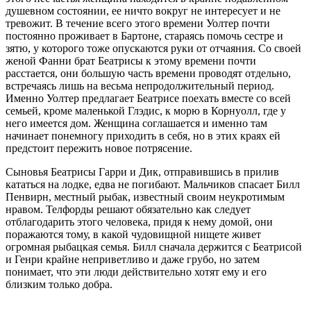
душевном состоянии, ее ничто вокруг не интересует и не
тревожит. В течение всего этого времени Уолтер почти
постоянно проживает в Бартоне, стараясь помочь сестре и
зятю, у которого тоже опускаются руки от отчаяния. Со своей
женой Фанни брат Беатрисы к этому времени почти
расстается, они большую часть времени проводят отдельно,
встречаясь лишь на весьма непродолжительный период.
Именно Уолтер предлагает Беатрисе поехать вместе со всей
семьей, кроме маленькой Глэдис, к морю в Корнуолл, где у
него имеется дом. Женщина соглашается и именно там
начинает понемногу приходить в себя, но в этих краях ей
предстоит пережить новое потрясение.
Сыновья Беатрисы Гарри и Дик, отправившись в прилив
кататься на лодке, едва не погибают. Мальчиков спасает Билл
Пенвирн, местный рыбак, известный своим неукротимым
нравом. Телфорды решают обязательно как следует
отблагодарить этого человека, придя к нему домой, они
поражаются тому, в какой чудовищной нищете живет
огромная рыбацкая семья. Билл сначала держится с Беатрисой
и Генри крайне неприветливо и даже грубо, но затем
понимает, что эти люди действительно хотят ему и его
близким только добра.