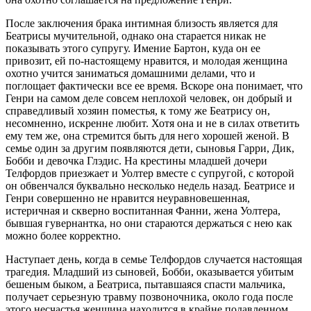
После заключения брака интимная близость является для
Беатрисы мучительной, однако она старается никак не
показывать этого супругу. Имение Бартон, куда он ее
привозит, ей по-настоящему нравится, и молодая женщина
охотно учится заниматься домашними делами, что и
поглощает фактически все ее время. Вскоре она понимает, что
Генри на самом деле совсем неплохой человек, он добрый и
справедливый хозяин поместья, к тому же Беатрису он,
несомненно, искренне любит. Хотя она и не в силах ответить
ему тем же, она стремится быть для него хорошей женой. В
семье один за другим появляются дети, сыновья Гарри, Дик,
Бобби и девочка Глэдис. На крестины младшей дочери
Телфордов приезжает и Уолтер вместе с супругой, с которой
он обвенчался буквально несколько недель назад. Беатрисе и
Генри совершенно не нравится неуравновешенная,
истеричная и скверно воспитанная Фанни, жена Уолтера,
бывшая гувернантка, но они стараются держаться с нею как
можно более корректно.
Наступает день, когда в семье Телфордов случается настоящая
трагедия. Младший из сыновей, Бобби, оказывается убитым
бешеным быком, а Беатриса, пытавшаяся спасти мальчика,
получает серьезную травму позвоночника, около года после
этого несчастья женщина находится в крайне подавленном