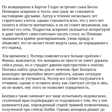
По возвращении в Бартон Глэдис встречает сына Билла
Пенвирна искренне и тепло, они сразу же становятся
настоящими друзьями. Артур в течение нескольких лет
старательно учится, однако становится ясно, что у него нет
таланта в области математики, и он не станет механиком, как
мечтает его отец. Подросток искренне увлекается литературой
и даже пробует самостоятельно писать стихи, но Пенвирн
оказывается крайне разочарованным, узнав правду, и
объявляет, что не желает более видеть сына, не оправдавшего
его надежд.
Тем временем у Уолтера появляется все больше проблем с
Фанни, выясняется, что женщина не просто не умеет держать
себя в руках, но и страдает давним пристрастием к опиуму.
Пытаясь найти средства для ее лечения, брат Беатрисы
вынужден чрезвычайно много работать, однако ситуация
нисколько не улучшается, Уолтер все глубже погружается в
отчаяние, однако и оставить жену, как советуют сестра и зять,
он не может, ему этого не позволяет порядочность.
Беатриса также начинает все чаще испытывать недомогание,
столичный врач подтверждает ее подозрения о том, что у нее
развивается рак, порожденный старой травмой позвоночника,
полученной при гибели Бобби. Однако женщина решает до