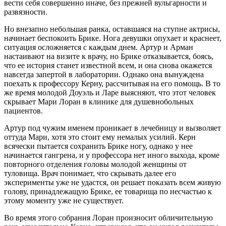
вести себя совершенно иначе, без прежней вульгарности и
развязности.
Но внезапно небольшая ранка, оставшаяся на ступне актрисы,
начинает беспокоить Брике. Нога девушки опухает и краснеет,
ситуация осложняется с каждым днем. Артур и Арман
настаивают на визите к врачу, но Брике отказывается, боясь,
что ее история станет известной всем, и она снова окажется
навсегда запертой в лаборатории. Однако она вынуждена
поехать к профессору Керну, рассчитывая на его помощь. В то
же время молодой Доуэль и Ларе выясняют, что этот человек
скрывает Мари Лоран в клинике для душевнобольных
пациентов.
Артур под чужим именем проникает в лечебницу и вызволяет
оттуда Мари, хотя это стоит ему немалых усилий. Керн
всячески пытается сохранить Брике ногу, однако у нее
начинается гангрена, и у профессора нет иного выхода, кроме
повторного отделения головы молодой женщины от
туловища. Врач понимает, что скрывать далее его
эксперименты уже не удастся, он решает показать всем живую
голову, принадлежащую Брике, ее товарища по несчастью к
этому моменту уже не существует.
Во время этого собрания Лоран произносит обличительную