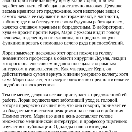
лаборатории начинающему врачу Мари Лоран, причем
заработная плата ей обещана достаточно высокая. Девушке
весьма нравится это предложение, хотя некоторые вещи с
самого начала ее смущают и настораживают, в частности,
кабинет, где она беседует со своим будущим работодателем,
кажется слишком мрачным и безрадостным. В лаборатории,
куда ее просит пройти Керн, Мари с ужасом видит голову
человека, отделенную от туловища, но продолжающую
функционировать с помощью целого ряда приспособлений.
Лоран замечает, насколько этот орган похож на голову
знаменитого профессора в области хирургии Доуэля, лекции
которого она еще совсем недавно посещала с огромным
интересом и удовольствием. Как утверждает Керн, он
действительно сумел вернуть к жизни умершего коллегу, хотя
сама Мари полагает, что смерть однозначно предпочтительнее
подобного «воскресения».
Тем не менее, девушка все же приступает к предложенной ей
работе. Лоран осуществляет заботливый уход за головой,
которая прекрасно слышит все, что она говорит, понимает ее
и обладает мимическими реакциями на ее слова и действия.
Помимо этого, Мари изо дня в день доставляет голове
множество медицинской литературы, и профессор тщательно
изучает все публикации. Однажды голова взглядом
упрашивает молодого врача повернуть кран на одной из