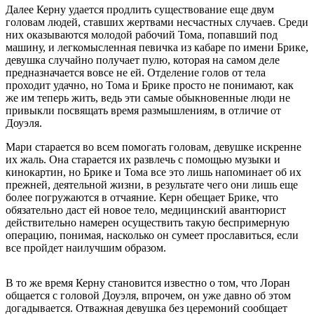
Далее Керну удается продлить существование еще двум
головам людей, ставших жертвами несчастных случаев. Среди
них оказываются молодой рабочий Тома, попавший под
машину, и легкомысленная певичка из кабаре по имени Брике,
девушка случайно получает пулю, которая на самом деле
предназначается вовсе не ей. Отделение голов от тела
проходит удачно, но Тома и Брике просто не понимают, как
же им теперь жить, ведь эти самые обыкновенные люди не
привыкли посвящать время размышлениям, в отличие от
Доуэля.
Мари старается во всем помогать головам, девушке искренне
их жаль. Она старается их развлечь с помощью музыки и
кинокартин, но Брике и Тома все это лишь напоминает об их
прежней, деятельной жизни, в результате чего они лишь еще
более погружаются в отчаяние. Керн обещает Брике, что
обязательно даст ей новое тело, медицинский авантюрист
действительно намерен осуществить такую беспримерную
операцию, понимая, насколько он сумеет прославиться, если
все пройдет наилучшим образом.
В то же время Керну становится известно о том, что Лоран
общается с головой Доуэля, впрочем, он уже давно об этом
догадывается. Отважная девушка без церемоний сообщает