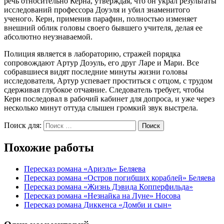
речь относительно Керна, утверждая, что он украл результаты
исследований профессора Доуэля и убил знаменитого
ученого. Керн, применив парафин, полностью изменяет
внешний облик головы своего бывшего учителя, делая ее
абсолютно неузнаваемой.
Полиция является в лабораторию, стражей порядка
сопровождают Артур Доэуль, его друг Ларе и Мари. Все
собравшиеся видят последние минуты жизни головы
исследователя, Артур успевает проститься с отцом, с трудом
сдерживая глубокое отчаяние. Следователь требует, чтобы
Керн последовал в рабочий кабинет для допроса, и уже через
несколько минут оттуда слышен громкий звук выстрела.
Поиск для:
Поиск
Похожие работы
Пересказ романа «Ариэль» Беляева
Пересказ романа «Остров погибших кораблей» Беляева
Пересказ романа «Жизнь Дэвида Копперфильда»
Пересказ романа «Незнайка на Луне» Носова
Пересказ романа Диккенса «Домби и сын»