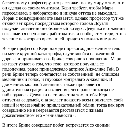
бесчестному профессору, что расскажет всему миру о том, что
он сделал со своим учителем. Керн требует, чтобы Мари
переселилась в лабораторию и никуда оттуда не выходила.
Лоран с возмущением отказывается, однако профессор тут же
отключает кран, посредством которого голова Доуэля
получает жизненно необходимый воздух. Девушка в отчаянии
соглашается на условия работодателя и сообщает матери, что в
течение некоторого времени ей придется пожить вне дома.
Вскоре профессор Керн находит превосходное женское тело
на месте крупной катастрофы, случившейся на железной
дороге, и пришивает его Брике, совершив похищение. Мари
из газет узнает о том, что тело, которое получила ее
подопечная, ранее принадлежало актрисе Анжелике Гай. В
речи Брике теперь сочетаются ее собственный, не слишком
мелодичный голос, и глубокое контральто Анжелики. В
движениях молодой женщины также проявляется
удивительная грация и изящество, чего ранее никогда не
наблюдалось. Девушка настаивает на том, чтобы Керн
отпустил ее домой, она желает показать всем приятелем свой
новый и чрезвычайно привлекательный облик, тогда как врач
совершенно не намеревается расставаться с живым
доказательством его «гениальности».
В итоге Брике совершает побег, встречается со своими