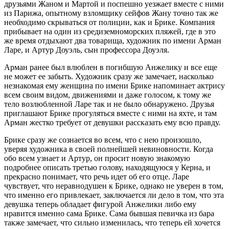
друзьями Жаном и Мартой и поспешно уезжает вместе с ними
из Парижа, опытному взломщику сейфов Жану точно так же
необходимо скрываться от полиции, как и Брике. Компания
прибывает на один из средиземноморских пляжей, где в это
же время отдыхают два товарища, художник по имени Арман
Ларе, и Артур Доуэль, сын профессора Доуэля.
Арман ранее был влюблен в погибшую Анжелику и все еще
не может ее забыть. Художник сразу же замечает, насколько
незнакомая ему женщина по имени Брике напоминает актрису
всем своим видом, движениями и даже голосом, к тому же
тело возлюбленной Ларе так и не было обнаружено. Друзья
приглашают Брике прогуляться вместе с ними на яхте, и там
Арман жестко требует от девушки рассказать ему всю правду.
Брике сразу же сознается во всем, что с нею произошло,
уверяя художника в своей полнейшей невиновности. Когда
обо всем узнает и Артур, он просит новую знакомую
подробнее описать третью голову, находящуюся у Керна, и
прекрасно понимает, что речь идет об его отце. Ларе
чувствует, что неравнодушен к Брике, однако не уверен в том,
что именно его привлекает, заключается ли дело в том, что эта
девушка теперь обладает фигурой Анжелики либо ему
нравится именно сама Брике. Сама бывшая певичка из бара
также замечает, что сильно изменилась, что теперь ей хочется