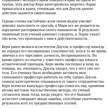
трубок, хотя доктор Керн категорически запретил Лоран
прикасаться к крану, утверждая, что для Доуэля данное
действие окажется смертельным.
Однако голова настойчиво всем своим видом умоляет
девушку выполнить ее просьбу, и Мари все же решается на
нарушение распоряжения своего нанимателя. В результате
лишенный тела ученый начинает говорить, и Лоран узнает
обо всем, что произошло с ним в действительности.
Керн ранее являлся ассистентом Доуэля, и профессор никогда
не отрицал его несомненных способностей, хотя в то же время
замечал и его тщеславие, алчность, беспринципность. Во
время одного из опытов у известного профессора начался
астматический припадок, Керн якобы поспешил к нему на
помощь, но, очнувшись, Доуэль увидел, что у него уже нет
тела. Его ученику было необходимо заставить мозг
гениального профессора работать на себя, однако Доуэль
сначала категорически отказывался от такого сотрудничества.
Керн всячески вынуждал профессора помогать ему, применяя
весьма жестокие насильственные методы, но ученый
согласился лишь тогда, когда увидел, что его бывший
ассистент совершает явные ошибки, способные уничтожить
результаты всех их предшествующих усилий.