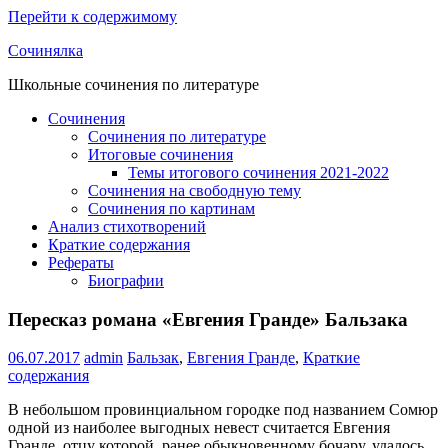
Перейти к содержимому
Сочинялка
Школьные сочинения по литературе
Сочинения
Сочинения по литературе
Итоговые сочинения
Темы итогового сочинения 2021-2022
Сочинения на свободную тему
Сочинения по картинам
Анализ стихотворений
Краткие содержания
Рефераты
Биографии
Пересказ романа «Евгения Гранде» Бальзака
06.07.2017
admin
Бальзак
,
Евгения Гранде
,
Краткие
содержания
В небольшом провинциальном городке под названием Сомюр
одной из наиболее выгодных невест считается Евгения
Гранде, отцу которой, ранее обыкновенному бочару, удалось