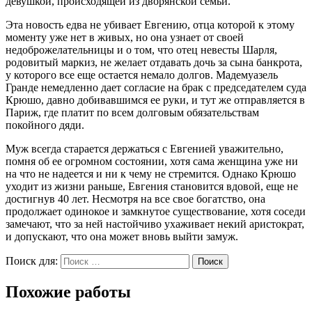
девушкой, происходящей из дворянской семьи.
Эта новость едва не убивает Евгению, отца которой к этому
моменту уже нет в живых, но она узнает от своей
недоброжелательницы и о том, что отец невесты Шарля,
родовитый маркиз, не желает отдавать дочь за сына банкрота,
у которого все еще остается немало долгов. Мадемуазель
Гранде немедленно дает согласие на брак с председателем суда
Крюшо, давно добивавшимся ее руки, и тут же отправляется в
Париж, где платит по всем долговым обязательствам
покойного дяди.
Муж всегда старается держаться с Евгенией уважительно,
помня об ее огромном состоянии, хотя сама женщина уже ни
на что не надеется и ни к чему не стремится. Однако Крюшо
уходит из жизни раньше, Евгения становится вдовой, еще не
достигнув 40 лет. Несмотря на все свое богатство, она
продолжает одинокое и замкнутое существование, хотя соседи
замечают, что за ней настойчиво ухаживает некий аристократ,
и допускают, что она может вновь выйти замуж.
Поиск для:
Поиск
Похожие работы