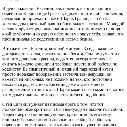
В день рождения Евгении, как обычно, в гости явились
семейство Крюшо и де Грассен, однако, против обыкновения,
неожиданно приехал также и Шарль Гранде, сын брата
хозяина дома, который давно обосновался в столице. Молодой
человек вручает дядюшке написанное отцом письмо и, видя
крайне убогую и скудную обстановку вокруг себя, решает, что
провинциальные родственники весьма бедны.
В то же время Евгения, которой минуло 23 года, даже не
догадывается о том, насколько она богата. Она не думает и о
том, что довольно красива, ведь отец всегда заставлял ее
считать каждую копейку и требовал неустанной работы по
хозяйству. Ее симпатичный и изящный парижский кузен
просто поражает воображение застенчивой девушки, он
кажется ей нисколько не похожим на тех, кто постоянно
находится рядом с нею. Евгения даже отдает Нанете
распоряжение затопить для Шарля камин в его комнате, хотя в
этом доме никогда не допускается ничего подобного.
Отец Евгении узнает из письма брата о том, что тот
полностью обанкротился и был вынужден покончить с собой.
Перед смертью он лишь умоляет брата помочь его сыну,
юноша избалован легкой жизнью и всеобщей любовью,
парень не сможет выдержать нищенского существования и