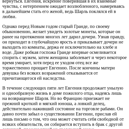
вернуться. Евгения, искренне поверившая в их взаимные
чувства, с нетерпением ожидает возлюбленного, намереваясь
в дальнейшем стать его женой, ведь Шарль поклялся ей в
любви.
Однако перед Новым годом старый Гранде, по своему
обыкновению, желает увидеть золотые монеты, которые он
ранее на протяжении многих лет дарил дочери. Узнав правду,
он приходит в глубочайшую ярость и приказывает дочери не
выходить из комнаты, держа ее исключительно на хлебе и
воде. Даже робкая госпожа Гранде впервые осмеливается
спорить с мужем, затем женщина заболевает и через некоторое
время умирает, хотя перед ее уходом отец все же
торжественно прощает Евгению. После кончины матери
девушка без всяких возражений отказывается от
причитающегося ей наследства.
В течение следующих пяти лет Евгения продолжает унылую
и однообразную жизнь в доме пожилого отца, надеясь лишь
на возвращение Шарля. Но во Францию приезжает не
прежний кроткий и мягкий юноша, а ловкий делец,
действительно наживший состояние на торговле рабами. Он
давно почти забыл о существовании Евгении, прислав ей
лишь письмо о том, что она может считать себя свободной от
всяких обязательств, он собирается вступить в брак с другой