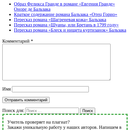
Образ Феликса Гранде в романе «Евгения Гранде»
Оноре де Бальзака
Краткое содержание романа Бальзака «Отец Горио»
Пересказ романа «Шагреневая кожа» Бальзака
Пересказ романа «Шуаны, или Бретань в 1799 году»
Пересказ романа «Блеск и нищета куртизанок» Бальзака
Комментарий
*
Имя
Поиск для:
Поиск
Учитель проверяет на плагиат?
Закажи уникальную работу у наших авторов. Напишем в