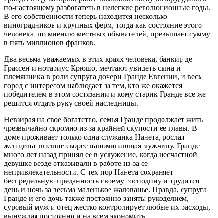
по-настоящему разбогатеть в нелегкие революционные годы.
В его собственности теперь находится несколько
виноградников и крупных ферм, тогда как состояние этого
человека, по мнению местных обывателей, превышает сумму
в пять миллионов франков.
Два весьма уважаемых в этих краях человека, банкир де
Грассен и нотариус Крюшо, мечтают увидеть сына и
племянника в роли супруга дочери Гранде Евгении, и весь
город с интересом наблюдает за тем, кто же окажется
победителем в этом состязании и кому старик Гранде все же
решится отдать руку своей наследницы.
Невзирая на свое богатство, семья Гранде продолжает жить
чрезвычайно скромно из-за крайней скупости ее главы. В
доме проживает только одна служанка Нанета, рослая
женщина, внешне скорее напоминающая мужчину. Гранде
много лет назад принял ее в услужение, когда несчастной
девушке везде отказывали в работе из-за ее
непривлекательности. С тех пор Нанета сохраняет
беспредельную преданность своему господину и трудится
день и ночь за весьма маленькое жалованье. Правда, супруга
Гранде и его дочь также постоянно заняты рукоделием,
суровый муж и отец жестко контролирует любые их расходы,
вынуждая постоянно и на всем экономить.