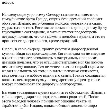
позора.
На следующее утро всему Сомюру становится известно о
самоубийстве брата Гранде, старик без церемоний сообщает
обо всем Шарлю, потрясенный молодой человек не в силах
удержаться от слез. Евгения испытывает к двоюродному брату
глубочайшее сострадание, и мать пытается предостеречь
девушку, понимая, что она может и полюбить кузена, а это не
принесет ее дочери ничего, кроме страданий.
Шарль, в свою очередь, тронут участием добросердечной
кузины. Видя все происходящее, Евгения едва ли не впервые
в жизни начинает размышлять о материальных вопросах,
девушка полагает, что ее отец действительно мог бы помочь
несчастному юноше. Тем не менее, сначала старый скряга не
желает и слышать об этом, но затем несколько смягчается,
ведь речь идет о добром имени его семьи. Гранде соглашается
вложить некоторую сумму в государственную ренту, и все
вокруг превозносят его доброту и благородство.
Евгения уговаривает кузена принять ее сбережения, Шарль, в
свою очередь, дарит ей портреты своих родителей. После
этого молодой человек принимает решение уехать на
заработки в Ост-Индию, однако обещает довольно скоро