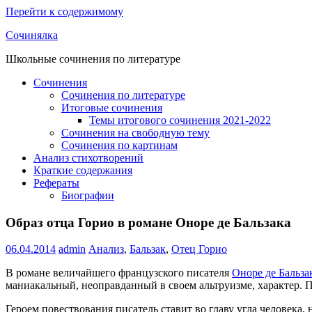
Перейти к содержимому
Сочинялка
Школьные сочинения по литературе
Сочинения
Сочинения по литературе
Итоговые сочинения
Темы итогового сочинения 2021-2022
Сочинения на свободную тему
Сочинения по картинам
Анализ стихотворений
Краткие содержания
Рефераты
Биографии
Образ отца Горио в романе Оноре де Бальзака
06.04.2014
admin
Анализ
,
Бальзак
,
Отец Горио
В романе величайшего французского писателя
Оноре де Бальза
маниакальный, неоправданный в своем альтруизме, характер. П
Героем повествования писатель ставит во главу угла человека,