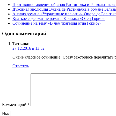
Противопоставление образов Растиньяка и Раскольников
Духовная эволюция Эжена де Растиньяка в романе Бальз
Анализ романа «Утраченные иллюзии» Оноре де Бальзак
Краткое содержание романа Бальзака «Отец Горио»
Сочинение на тему «В чем трагедия отца Горио?»
Один комментарий
Татьяна
:
27.12.2016 в 13:52
Очень классное сочинение! Сразу захотелось перечитать 
Ответить
Комментарий
*
Имя