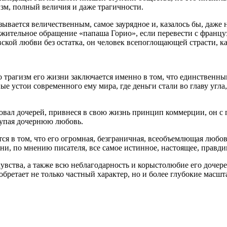
зм, полный величия и даже трагичности.
зывается величественным, самое заурядное и, казалось бы, даже
ежительное обращение «папаша Горио», если перевести с француз
кой любви без остатка, он человек всепоглощающей страсти, ка
Но трагизм его жизни заключается именно в том, что единствен
ые устои современного ему мира, где деньги стали во главу угла
овал дочерей, привнеся в свою жизнь принцип коммерции, он с г
купая дочернюю любовь.
 в том, что его огромная, безграничная, всеобъемлющая любовь т
ни, по мнению писателя, все самое истинное, настоящее, правд
 чувства, а также всю неблагодарность и корыстолюбие его доч
обретает не только частный характер, но и более глубокие масшт