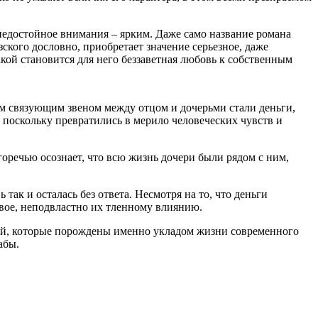
 недостойное внимания – ярким. Даже само название романа
ского дословно, приобретает значение серьезное, даже
кой становится для него беззаветная любовь к собственным
ным связующим звеном между отцом и дочерьми стали деньги,
, поскольку превратились в мерило человеческих чувств и
оречью осознает, что всю жизнь дочери были рядом с ним,
ак и осталась без ответа. Несмотря на то, что деньги
ивое, неподвластно их тленному влиянию.
ерей, которые порождены именно укладом жизни современного
абы.