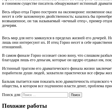
и гонимом существе писатель обнаруживает истинный драмати
Весь образ отца Горио построен на оксюмороне: низменное ока
несет в себе заложенную двойственность: казалось бы пренебр
возвышенное, он так называемый «вечный отец», пример отцовс
дочерям.
Весь мир для него замкнулся в пределах жизней его дочерей. 
лишь они интересуют их. И отец Горио несет в себе нравственн
отношений.
В самом финале Горио осознает свою вину, что слишком разбал
благодаря лишь его деньгам, которые он щедро отдавал им, по
Истинный трагизм его драматического финала жизни заключается
поработили души людей, захватили практически все сферы жиз
Бальзак пытается нам показать всю драматичность отцовского
общества, в котором все подчинено власти денег, проблема при
Поиск для:
Поиск
Похожие работы