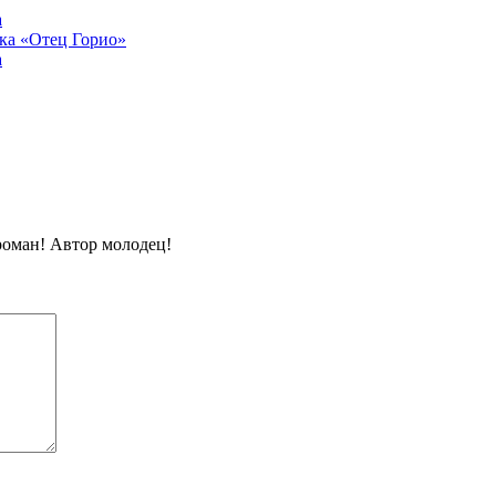
а
ака «Отец Горио»
а
роман! Автор молодец!