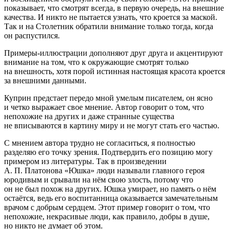
показывает, что смотрят всегда, в первую очередь, на внешние
качества. И никто не пытается узнать, что кроется за маской.
Так и на Столетник обратили внимание только тогда, когда
он распустился.
Примеры-иллюстрации дополняют друг друга и акцентируют
внимание на том, что к окружающие смотрят только
на внешность, хотя порой истинная настоящая красота кроется
за внешними данными.
Куприн предстает передо мной умелым писателем, он ясно
и четко выражает свое мнение. Автор говорит о том, что
непохожие на других и даже странные существа
не вписываются в картину миру и не могут стать его частью.
С мнением автора трудно не согласиться, я полностью
разделяю его точку зрения. Подтвердить его позицию могу
примером из литературы. Так в произведении
А. П. Платонова «Юшка» люди называли главного героя
юродивым и срывали на нём свою злость, потому что
он не был похож на других. Юшка умирает, но память о нём
остаётся, ведь его воспитанница оказывается замечательным
врачом с добрым сердцем. Этот пример говорит о том, что
непохожие, некрасивые люди, как правило, добры в душе,
но никто не думает об этом.