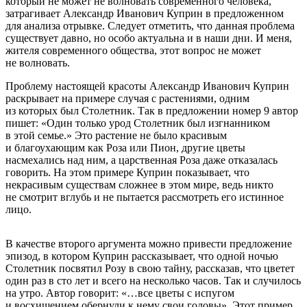
который не может не волновать современного человека,
затрагивает Александр Иванович Куприн в предложенном
для анализа отрывке. Следует отметить, что данная проблема
существует давно, но особо актуальна и в наши дни. И меня,
жителя современного общества, этот вопрос не может
не волновать.
Проблему настоящей красоты Александр Иванович Куприн
раскрывает на примере случая с растениями, одним
из которых был Столетник. Так в предложении номер 9 автор
пишет: «Один только урод Столетник был изгнанником
в этой семье.» Это растение не было красивым
и благоухающим как Роза или Пион, другие цветы
насмехались над ним, а царственная Роза даже отказалась
говорить. На этом примере Куприн показывает, что
некрасивым существам сложнее в этом мире, ведь никто
не смотрит вглубь и не пытается рассмотреть его истинное
лицо.
В качестве второго аргумента можно привести предложение
эпизод, в котором Куприн рассказывает, что одной ночью
Столетник посвятил Розу в свою тайну, рассказав, что цветет
один раз в сто лет и всего на несколько часов. Так и случилось
на утро. Автор говорит: «…все цветы с испугом
и восхищением обернули к нему свои головы». Этот пример