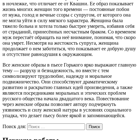
в ночлежке, что отличает ее от Квашни. Ее образ показывает
жизнь многих женщин того времени — постоянные побои
от мужа, голод и вечные ссоры с супругом, от которого она
не могла уйти в силу мягкого характера. Женщина была
тяжело больна и хотела только быстрее умереть, избавив себя
от страданий, принесённых несчастным браком. Со временем
муж перестаёт обращать на неё внимание, понимая, что скоро
она умрет. Несмотря на жестокость супруга, женщина
продолжает о нем заботиться, что показывает ее добрую душу
и отсутствие равнодушия к окружающим.
Все женские образы в пьесе Горького ярко выражают главную
тему — разруху и безнадежность, но вместе с тем
символизируют трудолюбие, надежду и моральное
подвижничество. Они способствуют драматическому
развитию и раскрытию главных идей произведения, а также
являются посредниками моральных и этических проблем
русского общества начала двадцатого века. Повествование
через женские образы позволяет автору подчеркнуть
уязвимость и силу женской натуры в условиях социального
упадка, что делает пьесу более яркой и запоминающейся.
Поиск для:
Поиск