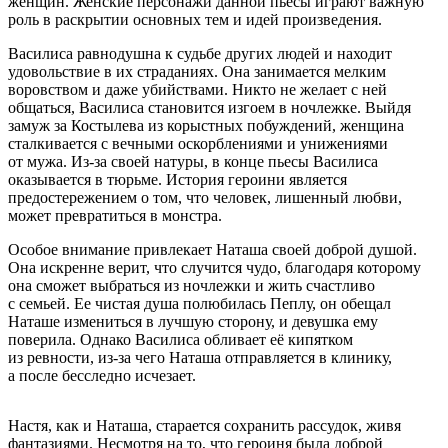
женщин. Женские персонажи данной пьесы играют важную
роль в раскрытии основных тем и идей произведения.
Василиса равнодушна к судьбе других людей и находит
удовольствие в их страданиях. Она занимается мелким
воровством и даже убийствами. Никто не желает с ней
общаться, Василиса становится изгоем в ночлежке. Выйдя
замуж за Костылева из корыстных побуждений, женщина
сталкивается с вечными оскорблениями и унижениями
от мужа. Из-за своей натуры, в конце пьесы Василиса
оказывается в тюрьме. История героини является
предостережением о том, что человек, лишенный любви,
может превратиться в монстра.
Особое внимание привлекает Наташа своей доброй душой.
Она искренне верит, что случится чудо, благодаря которому
она сможет выбраться из ночлежки и жить счастливо
с семьей. Ее чистая душа полюбилась Пеплу, он обещал
Наташе измениться в лучшую сторону, и девушка ему
поверила. Однако Василиса обливает её кипятком
из ревности, из-за чего Наташа отправляется в клинику,
а после бесследно исчезает.
Настя, как и Наташа, старается сохранить рассудок, живя
фантазиями. Несмотря на то, что героиня была доброй