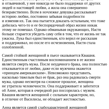
и отзывчивой, у нее никогда не было поддержки от других
людей и настоящей любви, а жила она совершенно
безнравственно. Всем в ночлежке девушка рассказывает
историю любви, постоянно забывая подробности
и изменяя их. Так она пытается доказать остальным, что тоже
добилась чего-то и ее беспорядочный образ жизни никак
этому не помешал. Однако обманывая окружающих, Настя
больше старается убедить саму себя в том, что ее жизнь не так
ужасна. Лука был единственным, кто верил ее рассказам
и поддерживал, но после его исчезновения, Настя стала
озлобленной.
Самой стойкой женщиной в пьесе оказывается Квашня.
Единственным счастливым воспоминанием в ее жизни
является смерть мужа. После неудачного брака, она полностью
отказывается от любви, даже если мужчина окажется
«принцем американским». Невозможно представить,
насколько тяжелым был ее брак, раз она радовалась смерти
мужа, однако несмотря на сложное прошлое, женщина
не утратила человечности. Она поддерживает и заботится
об Анне, которая в очередной раз поссорилась с мужем.
Квашня является женщиной с сильным характером, но,
в отличие от Василисы, не обладает жестокостью.
Анна является самой слабохарактерной женщиной