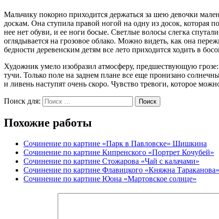
Мальчику покорно приходится держаться за шею девочки мален
доскам. Она ступила правой ногой на одну из досок, которая п
нее нет обуви, и ее ноги босые. Светлые волосы слегка спутал
оглядывается на грозовое облако. Можно видеть, как она переж
бедности деревенским детям все лето приходится ходить в бос
Художник умело изобразил атмосферу, предшествующую грозе: с
тучи. Только поле на заднем плане все еще пронизано солнечн
и ливень наступят очень скоро. Чувство тревоги, которое можн
Поиск для:
Поиск
Похожие работы
Сочинение по картине «Парк в Павловске» Шишкина
Сочинение по картине Кипренского «Портрет Кочубей»
Сочинение по картине Стожарова «Чай с калачами»
Сочинение по картине Флавицкого «Княжна Тараканова
Сочинение по картине Юона «Мартовское солнце»