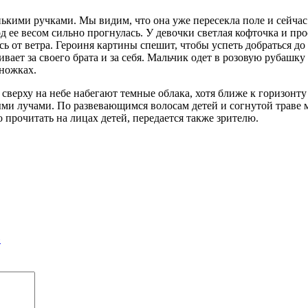
ькими ручками. Мы видим, что она уже пересекла поле и сейчас
од ее весом сильно прогнулась. У девочки светлая кофточка и пр
ись от ветра. Героиня картины спешит, чтобы успеть добраться д
ивает за своего брата и за себя. Мальчик одет в розовую рубашк
оножках.
верху на небе набегают темные облака, хотя ближе к горизонту 
ыми лучами. По развевающимся волосам детей и согнутой траве 
о прочитать на лицах детей, передается также зрителю.
»