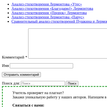
Анализ стихотворения Лермонтова «Утес»
Анализ стихотворения «Благодарю!» Лермонтова
Анализ стихотворения «Пророк» Лермонтова
Анализ стихотворения Лермонтова «Парус»
Сравнительный анализ стихотворений Пушкина и Лермо
Комментарий
*
Имя
Поиск для:
Поиск
Учитель проверяет на плагиат?
Закажи уникальную работу у наших авторов. Напишем в 
Связаться с нами: