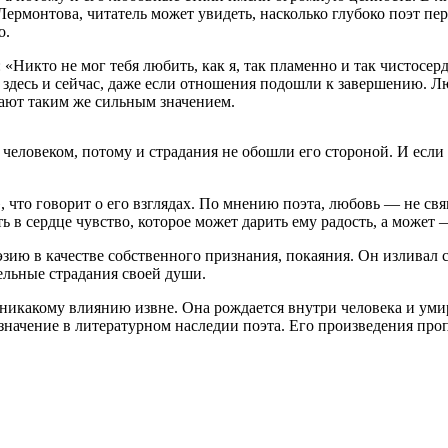
рмонтова, читатель может увидеть, насколько глубоко поэт пер
о.
 «Никто не мог тебя любить, как я, так пламенно и так чистосе
 здесь и сейчас, даже если отношения подошли к завершению. Л
ают таким же сильным значением.
 человеком, потому и страдания не обошли его стороной. И есл
 что говорит о его взглядах. По мнению поэта, любовь — не св
 в сердце чувство, которое может дарить ему радость, а может 
ию в качестве собственного признания, покаяния. Он изливал с
тельные страдания своей души.
никакому влиянию извне. Она рождается внутри человека и умира
е значение в литературном наследии поэта. Его произведения п