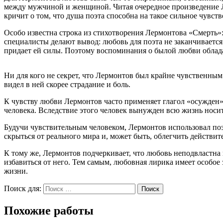
между мужчиной и женщиной. Читая очередное произведение Ле
кричит о том, что душа поэта способна на такое сильное чувств
Особо известна строка из стихотворения Лермонтова «Смерть»:
специалисты делают вывод: любовь для поэта не заканчивается
придает ей силы. Поэтому воспоминания о былой любви облад
Ни для кого не секрет, что Лермонтов был крайне чувственным
видел в ней скорее страдание и боль.
К чувству любви Лермонтов часто применяет глагол «осужден»,
человека. Вследствие этого человек вынужден всю жизнь носить
Будучи чувствительным человеком, Лермонтов использовал поэз
скрыться от реального мира и, может быть, облегчить действи
К тому же, Лермонтов подчеркивает, что любовь неподвластна 
избавиться от него. Тем самым, любовная лирика имеет особо
жизни.
Поиск для:
Поиск
Похожие работы