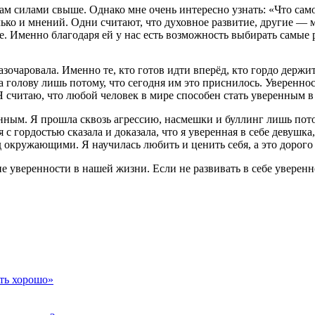
м силами свыше. Однако мне очень интересно узнать: «Что само
лько и мнений. Одни считают, что духовное развитие, другие — 
бе. Именно благодаря ей у нас есть возможность выбирать самые
азочаровала. Именно те, кто готов идти вперёд, кто гордо держ
а голову лишь потому, что сегодня им это приснилось. Уверенно
считаю, что любой человек в мире способен стать уверенным в 
нным. Я прошла сквозь агрессию, насмешки и буллинг лишь пото
 гордостью сказала и доказала, что я уверенная в себе девушка, 
д окружающими. Я научилась любить и ценить себя, а это дорого
е уверенности в нашей жизни. Если не развивать в себе уверенно
ть хорошо»