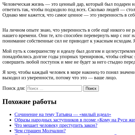
Человеческая жизнь — это ценный дар, который был подарен на
ответить так, чтобы подходило под всех. Сколько людей — сто
Однако мне кажется, что самое ценное — это уверенность в се
На личном опыте знаю, что уверенность в себе ещё никого не р
нашего времени. Они те, кто способен перевернуть мир с ног н
понимание собственные сил не приводит к ужасным исходам. Я 
Мой путь к совершенству и идеалу был долгим и целеустремле
понадобились долгие годы упорных тренировок, чтобы сейчас я с
совершить любой поступок и мне не будет за него стыдно пере
Я хочу, чтобы каждый человек в мире наконец-то понял значени
выходил из уверенности, потому что это — ваше лицо.
Поиск для:
Поиск
Похожие работы
Сочинение на тему Татьяна — «милый идеал»
Образы народных заступников в поэме «Кому на Руси жи
Что мешает человеку преступить закон?
Чем страшен Молчалин?